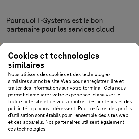
Pourquoi
T-Systems
est le bon
partenaire pour les services cloud
Cookies et technologies
Basé sur la souveraineté et la
similaires
conformité
Nous utilisons des cookies et des technologies
Exploitez des charges de travail sur des
similaires sur notre site Web pour enregistrer, lire et
plateformes développées en Allemagne et
traiter des informations sur votre terminal. Cela nous
hébergées dans des datacenters européens
permet d’améliorer votre expérience, d’analyser le
certifiés. Gardez le contrôle de vos données et
trafic sur le site et de vous montrer des contenus et des
respectez les exigences légales.
publicités qui vous intéressent. Pour ce faire, des profils
d’utilisation sont établis pour l’ensemble des sites web
et des appareils. Nos partenaires utilisent également
ces technologies.