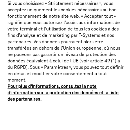
Si vous choisissez « Strictement nécessaires », vous
Un seul et même fournisseur pour
acceptez uniquement les cookies nécessaires au bon
tout le cycle de vie du cloud
fonctionnement de notre site web. « Accepter tout »
signifie que vous autorisez l’accès aux informations de
Nous vous accompagnons tout au long de votre
votre terminal et l’utilisation de tous les cookies à des
parcours vers le cloud – de la stratégie et de la
fins d’analyse et de marketing par
T-Systems
et nos
migration à l’exploitation sécurisée et à
partenaires. Vos données pourraient alors être
l’optimisation continue – afin de garantir
transférées en dehors de l’Union européenne, où nous
l’efficacité et la fiabilité.
ne pouvons pas garantir un niveau de protection des
données équivalent à celui de l’UE (voir article 49 (1) a
du RGPD). Sous « Paramètres », vous pouvez tout définir
en détail et modifier votre consentement à tout
moment.
Pour plus d’informations, consultez la note
Véritable liberté avec le cloud
d’information sur la protection des données et la liste
hybride et le multi-cloud
des partenaires.
Utilisez
T Cloud Public
et
T Cloud Private
en
combinaison avec AWS, Azure ou Google Cloud
pour répartir les charges de travail de manière
optimale tout en garantissant la gouvernance, la