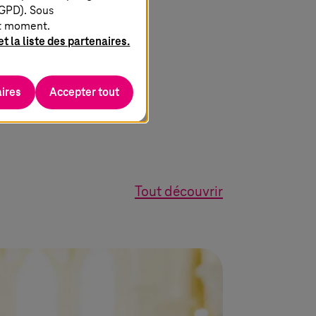
RGPD). Sous
ut moment.
lanc
t la liste des partenaires.
ires
Accepter tout
Tout découvrir