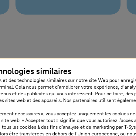
hnologies similaires
 et des technologies similaires sur notre site Web pour enregistr
rminal. Cela nous permet d’améliorer votre expérience, d’analyser
us et des publicités qui vous intéressent. Pour ce faire, des pr
es sites web et des appareils. Nos partenaires utilisent égalem
E-book : Sécurit
ctement nécessaires », vous acceptez uniquement les cookies né
ite web. « Accepter tout » signifie que vous autorisez l’accès 
de tous les cookies à des fins d’analyse et de marketing par
T-Sy
Un guide pour une sécuri
lors être transférées en dehors de l’Union européenne, où nou