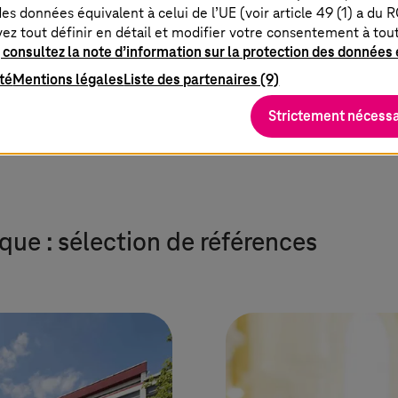
es données équivalent à celui de l’UE (voir article 49 (1) a du 
vez tout définir en détail et modifier votre consentement à to
Télécharger le livre b
 consultez la note d’information sur la protection des données e
ité
Mentions légales
Liste des partenaires (9)
Strictement nécessa
ique : sélection de références