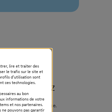
er, lire et traiter des
 le trafic sur le site et
ofils d’utilisation sont
ent ces technologies.
é totale – de A à Z
cessaires au bon
aux informations de votre
stems
et nos partenaires.
té globale de l’entreprise.
s ne pouvons pas garantir