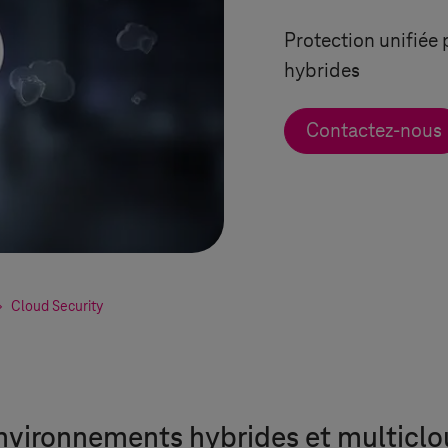
Protection unifiée
hybrides
Contactez-nous
Cloud Security
nvironnements hybrides et multiclo