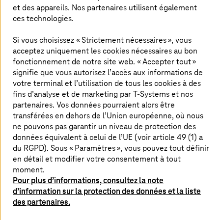
systèmes PLM en l'espace de 3 mois
et des appareils. Nos partenaires utilisent également
ces technologies.
Expertise marquée dans la gestion des données
ainsi que dans la migration des données PLM
nécessaire
Si vous choisissez « Strictement nécessaires », vous
acceptez uniquement les cookies nécessaires au bon
fonctionnement de notre site web. « Accepter tout »
signifie que vous autorisez l’accès aux informations de
Solution de
T-Systems
votre terminal et l’utilisation de tous les cookies à des
fins d’analyse et de marketing par
T-Systems
et nos
Transfert de plus de 300 structures de données,
partenaires. Vos données pourraient alors être
parfois complexes, de Windchill vers Teamcenter
transférées en dehors de l’Union européenne, où nous
Plan de migration clair grâce à la connaissance des
ne pouvons pas garantir un niveau de protection des
formats de données
données équivalent à celui de l’UE (voir article 49 (1) a
du RGPD). Sous « Paramètres », vous pouvez tout définir
Utilisation du PDM WebConnector de
T-Systems
en détail et modifier votre consentement à tout
sur la base d'un projet
moment.
Extraction et conversion en Excel et XML
Pour plus d’informations, consultez la note
automatisées pour faciliter l'intégration dans le
d’information sur la protection des données et la liste
système cible
des partenaires.