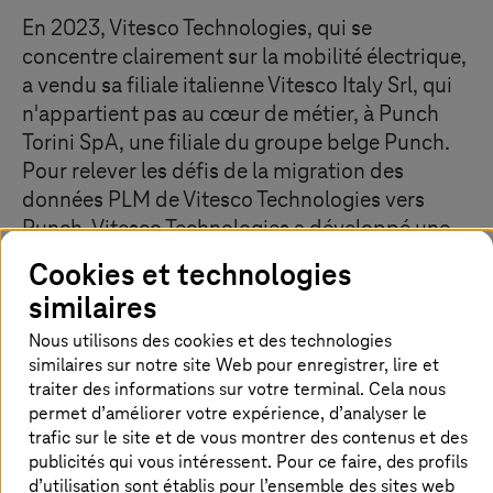
En 2023, Vitesco Technologies, qui se
concentre clairement sur la mobilité électrique,
a vendu sa filiale italienne Vitesco Italy Srl, qui
n'appartient pas au cœur de métier, à Punch
Torini SpA, une filiale du groupe belge Punch.
Pour relever les défis de la migration des
données PLM de Vitesco Technologies vers
Punch, Vitesco Technologies a développé une
approche précise en collaboration avec
Cookies et technologies
T-Systems
.
similaires
Nous utilisons des cookies et des technologies
similaires sur notre site Web pour enregistrer, lire et
Points faibles du client
traiter des informations sur votre terminal. Cela nous
permet d’améliorer votre expérience, d’analyser le
Carve-out de la division Vitesco Italy Srl de Vitesco
trafic sur le site et de vous montrer des contenus et des
Technologies vers le groupe Punch
publicités qui vous intéressent. Pour ce faire, des profils
Standardisation des différents environnements de
d’utilisation sont établis pour l’ensemble des sites web