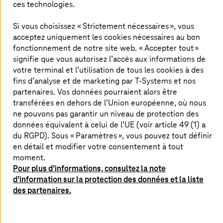
ces technologies.
Les défis du client
Si vous choisissez « Strictement nécessaires », vous
acceptez uniquement les cookies nécessaires au bon
Besoin d’un concept de formation innovant chez
l’équipementier
fonctionnement de notre site web. « Accepter tout »
signifie que vous autorisez l’accès aux informations de
Les formations en présentiel existantes sont trop
votre terminal et l’utilisation de tous les cookies à des
rigides, coûteuses et difficiles à organiser.
fins d’analyse et de marketing par
T-Systems
et nos
Disponibilité limitée des formateurs
partenaires. Vos données pourraient alors être
Individualisation des cours de formation
transférées en dehors de l’Union européenne, où nous
ne pouvons pas garantir un niveau de protection des
données équivalent à celui de l’UE (voir article 49 (1) a
du RGPD). Sous « Paramètres », vous pouvez tout définir
Solution de
T-Systems
en détail et modifier votre consentement à tout
moment.
Développement d’un avatar basé sur l’IA, exploité
Pour plus d’informations, consultez la note
et hébergé sur AWS
d’information sur la protection des données et la liste
Natural Language Processing (interaction avec
des partenaires.
l’avatar en langage naturel)
GenAI : Large Language Model (LLM) d’Amazon
Bedrock