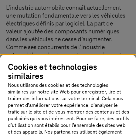
L’industrie automobile connaît actuellement
une mutation fondamentale vers les véhicules
électriques définis par logiciel. La part de
valeur ajoutée des composants numériques
dans les véhicules ne cesse d’augmenter.
Comme ses concurrents de l’industrie
automobile, un équipementier européen suit de
près les progrès de la digitalisation afin
Cookies et technologies
d’identifier rapidement les tendances et les
similaires
opportunités émergentes. Quelle valeur ajoutée
Nous utilisons des cookies et des technologies
peut apporter l’intelligence artificielle, par
similaires sur notre site Web pour enregistrer, lire et
exemple ? Comment peut-elle créer des
traiter des informations sur votre terminal. Cela nous
avantages concurrentiels, augmenter
permet d’améliorer votre expérience, d’analyser le
l’efficacité ou habiliter et soutenir les
trafic sur le site et de vous montrer des contenus et des
collaborateurs ?
publicités qui vous intéressent. Pour ce faire, des profils
d’utilisation sont établis pour l’ensemble des sites web
et des appareils. Nos partenaires utilisent également