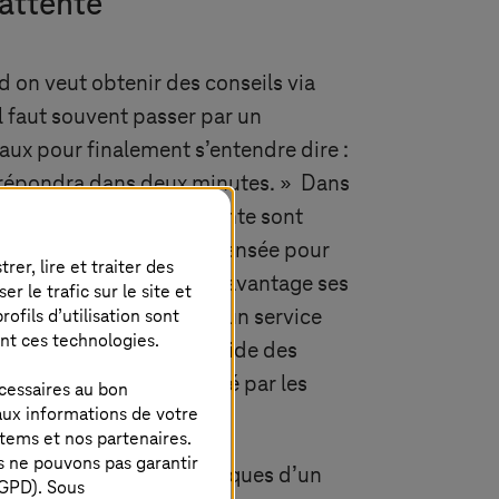
d’attente
d on veut obtenir des conseils via
il faut souvent passer par un
ux pour finalement s’entendre dire :
 répondra dans deux minutes. » Dans
ssiques, ces temps d’attente sont
e plusieurs fois récompensée pour
er, lire et traiter des
oulu optimiser encore davantage ses
 le trafic sur le site et
ofils d’utilisation sont
urantes. Elle souhaitait un service
ent ces technologies.
e, un traitement plus rapide des
 un temps accru consacré par les
cessaires au bon
aux informations de votre
lants.
stems
et nos partenaires.
s ne pouvons pas garantir
ait les possibilités classiques d’un
RGPD). Sous