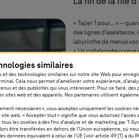
La fin de la file 
« Taper 1 pour… » – quan
des lignes d’assistance, 
labyrinthe de menus voca
« Un collaborateur vous
les centres d’appels cla
hnologies similaires
préprogrammés. Bien qu
 et des technologies similaires sur notre site Web pour enregistr
son service, BARMER a v
rminal. Cela nous permet d’améliorer votre expérience, d’analyser
us et des publicités qui vous intéressent. Pour ce faire, des pr
procédures de service co
es sites web et des appareils. Nos partenaires utilisent égalem
plus facilement joignabl
demandes des clients et
ctement nécessaires », vous acceptez uniquement les cookies né
ite web. « Accepter tout » signifie que vous autorisez l’accès 
collaborateurs aux appe
de tous les cookies à des fins d’analyse et de marketing par
T-Sy
lors être transférées en dehors de l’Union européenne, où nou
La solution existante offr
es données équivalent à celui de l’UE (voir article 49 (1) a du 