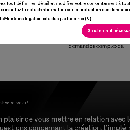
système UCC ou d’un cen
vez tout définir en détail et modifier votre consentement à to
 consultez la note d’information sur la protection des données e
BARMER voulait aller enc
ité
Mentions légales
Liste des partenaires (9)
hautement efficace et qu
d’attente, traitement pl
Strictement nécessa
temps consacré à des en
demandes complexes.
r votre projet !
 plaisir de vous mettre en relation avec 
uestions concernant la création, l’implém