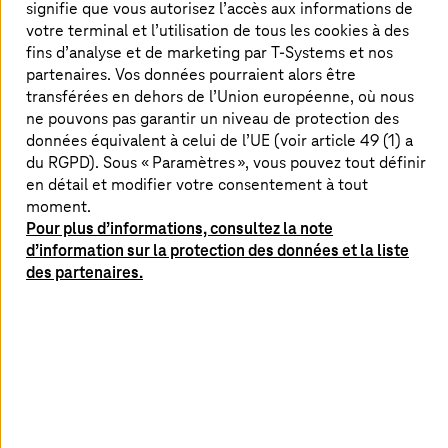
signifie que vous autorisez l’accès aux informations de
votre terminal et l’utilisation de tous les cookies à des
Les obstacles sur votre parcours vers le
fins d’analyse et de marketing par
T-Systems
et nos
partenaires. Vos données pourraient alors être
jumeau numérique
transférées en dehors de l’Union européenne, où nous
ne pouvons pas garantir un niveau de protection des
données équivalent à celui de l’UE (voir article 49 (1) a
du RGPD). Sous « Paramètres », vous pouvez tout définir
Votre jumeau numérique
en détail et modifier votre consentement à tout
manque-t-il des fondements
moment.
nécessaires ?
Pour plus d’informations, consultez la note
d’information sur la protection des données et la liste
Les silos de données PLM entraînent des
des partenaires.
coûts élevés et des pertes d’efficacité
L’absence de traçabilité compromet la
conformité à la DPP
Des simulations insuffisantes entravent le
processus de conception
Le manque d’outils complique la mise à
l’échelle du jumeau numérique et accroît la
complexité