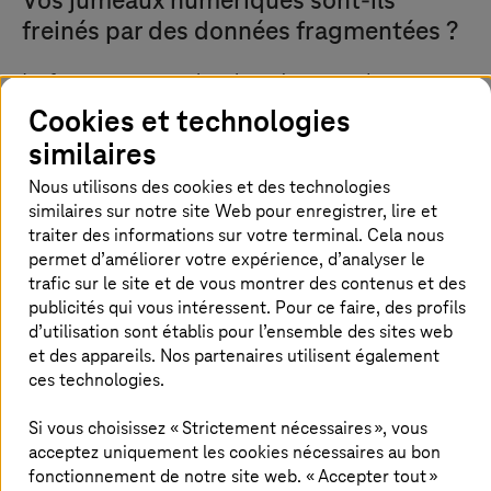
Vos jumeaux numériques sont-ils
freinés par des données fragmentées ?
La fragmentation des données entre les
différents systèmes augmente les coûts et
Cookies et technologies
limite la transparence tout au long du cycle de
similaires
vie. Pour garantir la traçabilité et le respect des
Nous utilisons des cookies et des technologies
réglementations telles que le
Digital Product
similaires sur notre site Web pour enregistrer, lire et
Passport (DPP)
, les entreprises ont besoin de
traiter des informations sur votre terminal. Cela nous
données cohérentes et intégrées. Sans
permet d’améliorer votre expérience, d’analyser le
simulation précoce ni gestion structurée du
trafic sur le site et de vous montrer des contenus et des
publicités qui vous intéressent. Pour ce faire, des profils
jumeau numérique, les risques et les
d’utilisation sont établis pour l’ensemble des sites web
inefficacités ne font que s’accroître. Un jumeau
et des appareils. Nos partenaires utilisent également
numérique unifié relie les données, améliore la
ces technologies.
transparence et permet de prendre des
décisions éclairées, de la conception à la
Si vous choisissez « Strictement nécessaires », vous
acceptez uniquement les cookies nécessaires au bon
maintenance.
fonctionnement de notre site web. « Accepter tout »