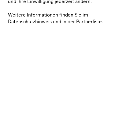
und Ihre Einwilligung jederzeit ändern.
29. Juni 2026 |
Gesundheitswesen
Weitere Informationen finden Sie im
Wie werden Krankenhäuser KI-fähig?
Datenschutzhinweis und in der Partnerliste.
Erfahren Sie, wie
T-Systems
und synedra die KI-Fähigkeit
und Echtzeit-Versorgung in Krankenhäusern
beschleunigen.
Mehr erfahren