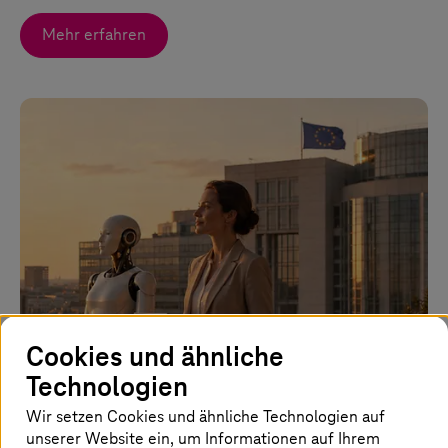
Mehr erfahren
Bild ist KI-generiert
Cookies und ähnliche
Technologien
01. Juli 2026 |
Artificial Intelligence
Europas KI-Souveränität entscheidet sich jetzt
Wir setzen Cookies und ähnliche Technologien auf
unserer Website ein, um Informationen auf Ihrem