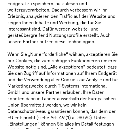
Warum Europa offene Foundation Models braucht, um
Endgerät zu speichern, auszulesen und
technologisch unabhängig zu bleiben, industrielle
weiterzuverarbeiten. Dadurch verbessern wir Ihr
Wertschöpfung zu sichern und KI aktiv mitgestalten zu
Erlebnis, analysieren den Traffic auf der Website und
können.
zeigen Ihnen Inhalte und Werbung, die für Sie
interessant sind. Dafür werden website- und
geräteübergreifend Nutzungsprofile erstellt. Auch
Mehr erfahren
unsere Partner nutzen diese Technologien.
Wenn Sie „Nur erforderliche“ wählen, akzeptieren Sie
nur Cookies, die zum richtigen Funktionieren unserer
Website nötig sind. „Alle akzeptieren“ bedeutet, dass
Sie den Zugriff auf Informationen auf Ihrem Endgerät
und die Verwendung aller Cookies zur Analyse und für
Marketingzwecke durch
T-Systems
International
GmbH und unsere Partner erlauben. Ihre Daten
könnten dann in Länder ausserhalb der Europäischen
Union übermittelt werden, wo wir kein
Datenschutzniveau garantieren können, das dem der
EU entspricht (siehe Art. 49 (1) a DSGVO). Unter
„Einstellungen“ können Sie alles im Detail festlegen
Bild ist KI-generiert