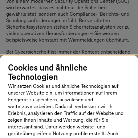
Von einem modernen Security Operations Center (SOC)
wird erwartet, dass es nicht nur die Sicherheit
gewährleistet, sondern auch Compliance-, Berichts- und
Schulungsanforderungen erfüllt. Bei veralteten
Sicherheitssystemen stehen Sicherheitsanalysten vor zu
vielen operativen Herausforderungen – Sie werden
beispielsweise konstant mit Warnmeldungen überhäuft.
Bei Cybersicherheit ist immer der Kontext entscheidend.
Security Operations beruhen grundsätzlich darauf,
Bedrohungsintelligenz einzusetzen, die Risiken
Cookies und ähnliche
abwehren kann. Allerdings wirken eine Flut von
Technologien
Informationen, Fehlalarmen sowie fehlenden Kontext
dem Zweck der Risikominimierung entgegen.
Wir setzen Cookies und ähnliche Technologien auf
Analysten erhalten jeden Tag Tausende Warnmeldungen
unserer Website ein, um Informationen auf Ihrem
2
– dazu einige Ergebnisse aus einer Studie
:
Endgerät zu speichern, auszulesen und
weiterzuverarbeiten. Dadurch verbessern wir Ihr
Anzahl der täglich eingegangenen
Erlebnis, analysieren den Traffic auf der Website und
Warnmeldungen: 4.484
zeigen Ihnen Inhalte und Werbung, die für Sie
Stunden, die für die manuelle Einstufung von
interessant sind. Dafür werden website- und
Warnmeldungen aufgewendet werden: 3
geräteübergreifend Nutzungsprofile erstellt. Auch