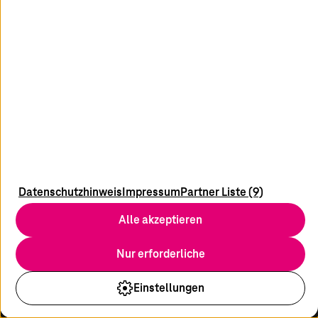
2 Security Alert Article, Help Net, 2023, Security
3 Target Data Breach Case Study, 2023, Card Connect
4 Global SOC Study Results, 2023, IBM
5 Cybersecurity Skills Gap, 2023, Forbes
6 The Life and Times of Cybersecurity Professionals, 2023, Enterprise
Strategy Group
7 Global SOC Study Results, 2023, IBM
, 9
8
Costs of Data Breach Report, 2023, IBM
facebook
youtube
linkedin
instagram
Datenschutzhinweis
Impressum
Partner Liste (9)
Alle akzeptieren
Nur erforderliche
Newsletter
Blog
Einstellungen
Presse
Impressum