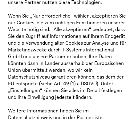
Anteil der täglich bearbeiteten Warnmeldungen: 33
unsere Partner nutzen diese Technologien.
%
Anteil der Fehlalarme: 83 %
Wenn Sie „Nur erforderliche“ wählen, akzeptieren Sie
nur Cookies, die zum richtigen Funktionieren unserer
Zeitanteil für Warnmeldungen, die keine
Website nötig sind. „Alle akzeptieren“ bedeutet, dass
Bedrohung darstellen: 32 %
Sie den Zugriff auf Informationen auf Ihrem Endgerät
und die Verwendung aller Cookies zur Analyse und für
Marketingzwecke durch
T-Systems
International
Angst, eine wichtige Warnmeldung zu
GmbH und unsere Partner erlauben. Ihre Daten
verpassen
könnten dann in Länder ausserhalb der Europäischen
Union übermittelt werden, wo wir kein
Datenschutzniveau garantieren können, das dem der
Eine solche Flut von Warnmeldungen bringt
EU entspricht (siehe Art. 49 (1) a DSGVO). Unter
Sicherheitsanalysten zwangsläufig in Bedrängnis. So
„Einstellungen“ können Sie alles im Detail festlegen
befürchten 97 % von ihnen, eine wichtige Warnmeldung
und Ihre Einwilligung jederzeit ändern.
zu verpassen, wenn es drauf ankommt. Das geschah bei
der Target Corporation, einem riesigen
Einzelhandelsunternehmen in den USA. 2013 war Target
Weitere Informationen finden Sie im
Opfer einer der grössten Datenschutzverletzungen
Datenschutzhinweis und in der Partnerliste.
jemals, bei der die Kredit- und Debitkartendaten von
rund 41 Millionen Kunden gestohlen wurden. Diese
Datenpanne kostete das Unternehmen 18,5 Millionen