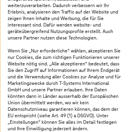
Preisschwankungen bei Rohstoffen. Daher
weiterzuverarbeiten. Dadurch verbessern wir Ihr
Erlebnis, analysieren den Traffic auf der Website und
sollten Unternehmen nachhaltigere
zeigen Ihnen Inhalte und Werbung, die für Sie
Geschäftspraktiken in der
interessant sind. Dafür werden website- und
Wertschöpfungskette implementieren.
geräteübergreifend Nutzungsprofile erstellt. Auch
Erfahren Sie, wie Nachhaltigkeit mithilfe
unsere Partner nutzen diese Technologien.
digitaler Instrumente und Technologien
verbessert werden kann.
Wenn Sie „Nur erforderliche“ wählen, akzeptieren Sie
nur Cookies, die zum richtigen Funktionieren unserer
Website nötig sind. „Alle akzeptieren“ bedeutet, dass
Sie den Zugriff auf Informationen auf Ihrem Endgerät
Diese Fragen werden im Whitepaper
und die Verwendung aller Cookies zur Analyse und für
Marketingzwecke durch
T-Systems
International
beantwortet:
GmbH und unsere Partner erlauben. Ihre Daten
könnten dann in Länder ausserhalb der Europäischen
Welche alternativen Transportmittel in der
Union übermittelt werden, wo wir kein
Logistikbranche an Relevanz gewinnen.
Datenschutzniveau garantieren können, das dem der
Wie dynamische Routen-/Tourenplanung die
EU entspricht (siehe Art. 49 (1) a DSGVO). Unter
Zustellnetzwerke innerhalb der letzten Meile
„Einstellungen“ können Sie alles im Detail festlegen
optimieren.
und Ihre Einwilligung jederzeit ändern.
Wie Sie mit IoT-basierten Smart-Building-