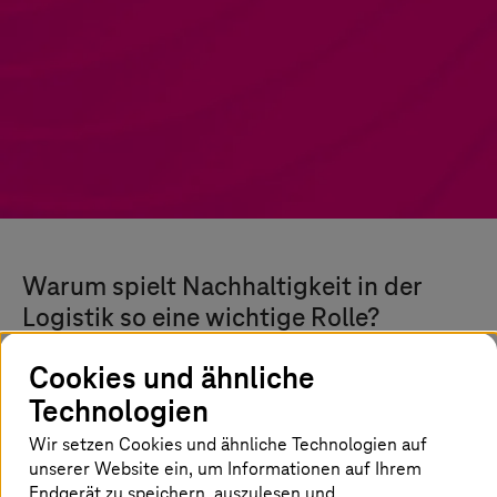
Warum spielt Nachhaltigkeit in der
Logistik so eine wichtige Rolle?
Die Logistikbranche verursacht immense
Cookies und ähnliche
Treibhausgasemissionen. Ausserdem macht
Technologien
der hohe Verbrauch fossiler Brennstoffe und
Wir setzen Cookies und ähnliche Technologien auf
die grosse Abhängigkeit von Erdölprodukten
unserer Website ein, um Informationen auf Ihrem
diese Branche sehr anfällig für die
Endgerät zu speichern, auszulesen und