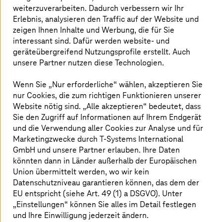
weiterzuverarbeiten. Dadurch verbessern wir Ihr
Erlebnis, analysieren den Traffic auf der Website und
zeigen Ihnen Inhalte und Werbung, die für Sie
interessant sind. Dafür werden website- und
geräteübergreifend Nutzungsprofile erstellt. Auch
unsere Partner nutzen diese Technologien.
Wenn Sie „Nur erforderliche“ wählen, akzeptieren Sie
nur Cookies, die zum richtigen Funktionieren unserer
Website nötig sind. „Alle akzeptieren“ bedeutet, dass
Sie den Zugriff auf Informationen auf Ihrem Endgerät
und die Verwendung aller Cookies zur Analyse und für
Marketingzwecke durch
T-Systems
International
GmbH und unsere Partner erlauben. Ihre Daten
14. Juli 2026 |
Cloud Services
könnten dann in Länder außerhalb der Europäischen
Erfolgreiche Cloud-Nutzung leicht gemacht
Union übermittelt werden, wo wir kein
Datenschutzniveau garantieren können, das dem der
Ein Auszug aus der Masterclass bei der
Digital X
.
EU entspricht (siehe Art. 49 (1) a DSGVO). Unter
„Einstellungen“ können Sie alles im Detail festlegen
Mehr erfahren
und Ihre Einwilligung jederzeit ändern.