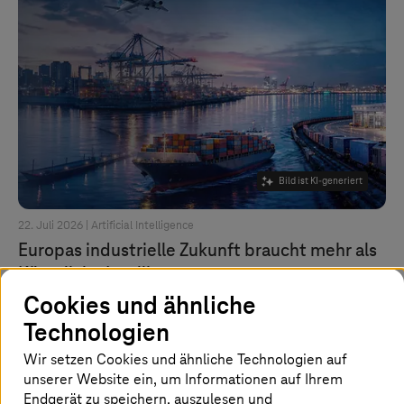
Bild ist KI-generiert
22. Juli 2026 |
Artificial Intelligence
Europas industrielle Zukunft braucht mehr als
Künstliche Intelligenz
Cookies und ähnliche
Ein Gastbeitrag von Markus Quicken, CEO SupplyOn.
Technologien
Mehr erfahren
Wir setzen Cookies und ähnliche Technologien auf
unserer Website ein, um Informationen auf Ihrem
Endgerät zu speichern, auszulesen und