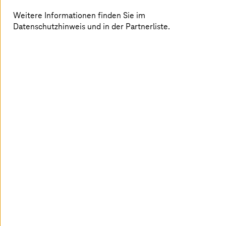
Weitere Informationen finden Sie im
Datenschutzhinweis und in der Partnerliste.
Bild ist KI-generiert
13. Juli 2026 |
Sovereignity
Wieviel Abhängigkeit kann sich ein
Unternehmen leisten?
Warum Souveränität zum Wettbewerbsvorteil und damit
zur zentralen CFO-Frage wird.