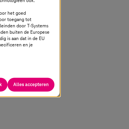
echnologieën ook.
 voor het goed
oor toegang tot
eleinden door
T-Systems
nden buiten de Europese
g is aan dat in de EU
specificeren en je
k
Alles accepteren