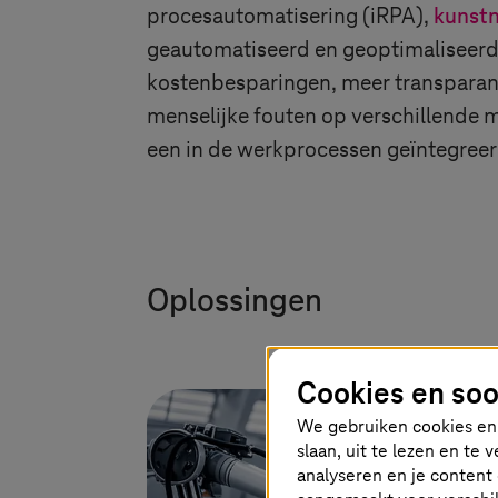
procesautomatisering (iRPA),
kunstm
geautomatiseerd en geoptimaliseerd 
kostenbesparingen, meer transparantie
menselijke fouten op verschillende 
een in de werkprocessen geïntegreerd
Oplossingen
Cookies en soo
We gebruiken cookies en 
slaan, uit te lezen en te
analyseren en je content 