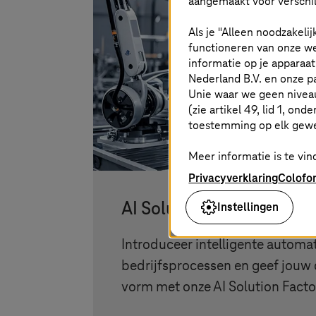
aangemaakt voor verschil
Als je "Alleen noodzakelij
functioneren van onze we
informatie op je apparaa
Nederland B.V. en onze 
Unie waar we geen nivea
(zie artikel 49, lid 1, ond
toestemming op elk gew
Meer informatie is te vind
Privacyverklaring
Colofo
Instellingen
AI Solution Factory van
T
Introduceer intelligente automat
bedrijfsprocessen en geef jouw 
vorm met onze AI Solution Facto