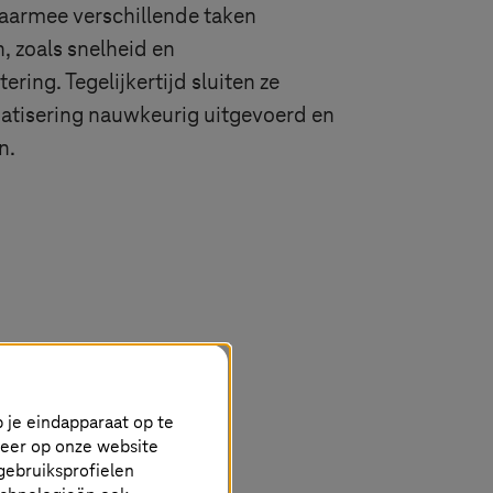
aarmee verschillende taken
 zoals snelheid en
ring. Tegelijkertijd sluiten ze
matisering nauwkeurig uitgevoerd en
n.
 je eindapparaat op te
keer op onze website
gebruiksprofielen