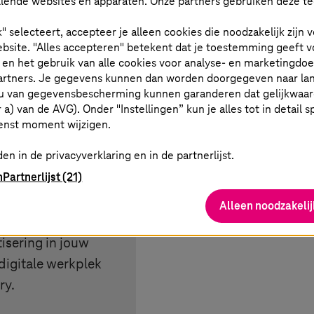
lende websites en apparaten. Onze partners gebruiken deze t
k" selecteert, accepteer je alleen cookies die noodzakelijk zijn
bsite. "Alles accepteren" betekent dat je toestemming geeft v
t en het gebruik van alle cookies voor analyse- en marketingdo
partners. Je gegevens kunnen dan worden doorgegeven naar la
u van gegevensbescherming kunnen garanderen dat gelijkwaardi
er a) van de AVG). Onder "Instellingen” kun je alles tot in detail 
enst moment wijzigen.
en in de privacyverklaring en in de partnerlijst.
n
Partnerlijst (21)
Alleen noodzakelij
-Systems
isering in jouw
digitale werkplek
ry.