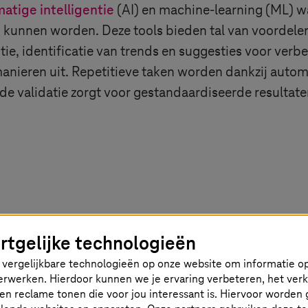
atige intelligentie
(AI) en machine-learning (ML) w
kunnen worden. Deze tools bieden tal van voordelen,
, identificatie van trends en suggesties voor verbete
manieren uit. Repetitieve taken worden dankzij auto
e validatie zorgt voor gestandaardiseerde resultate
rtgelijke technologieën
vergelijkbare technologieën op onze website om informatie op
 verwerken. Hierdoor kunnen we je ervaring verbeteren, het ver
en reclame tonen die voor jou interessant is. Hiervoor worden 