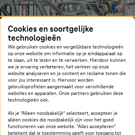
Cookies en soortgelijke
technologieën
We gebruiken cookies en vergelijkbare technologieën
op onze website om informatie op je eindapparaat op
te slaan, uit te lezen en te verwerken. Hierdoor kunnen
we je ervaring verbeteren, het verkeer op onze
De autosector staat op een keerpunt door veranderingen
website analyseren en je content en reclame tonen die
in consumentengedrag, duurzaamheid en alternatieve
voor jou interessant is. Hiervoor worden
bedrijfsmodellen zoals gedeelde mobiliteit. Fabrikanten
gebruiksprofielen aangemaakt voor verschillende
en leveranciers van originele apparatuur hebben een
websites en apparaten. Onze partners gebruiken deze
tweeledige strategie nodig om deze transformatie aan te
kunnen. Enerzijds moeten ze bestaande kernprocessen
technologieën ook.
optimaliseren en verder digitaliseren, anderzijds moeten
bedrijven nieuwe bedrijfsmodellen ontwikkelen voor de
Als je "Alleen noodzakelijk" selecteert, accepteer je
mobiliteit van de toekomst. Het is belangrijk om de juiste
alleen cookies die noodzakelijk zijn voor het goed
partners te vinden om voorop te blijven lopen in
functioneren van onze website. "Alles accepteren"
innovatie met technologieën zoals digital twin,
betekent dat je toestemming geeft voor toegang tot