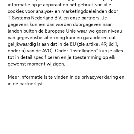
connected car platform en in-car software.
informatie op je apparaat en het gebruik van alle
cookies voor analyse- en marketingdoeleinden door
Meer lezen
T-Systems
Nederland B.V. en onze partners. Je
gegevens kunnen dan worden doorgegeven naar
landen buiten de Europese Unie waar we geen niveau
van gegevensbescherming kunnen garanderen dat
Hoe het openbaar bestuur in de
gelijkwaardig is aan dat in de EU (zie artikel 49, lid 1,
toekomst slimmer wordt
onder a) van de AVG). Onder "Instellingen” kun je alles
tot in detail specificeren en je toestemming op elk
gewenst moment wijzigen.
Meer informatie is te vinden in de privacyverklaring en
in de partnerlijst.