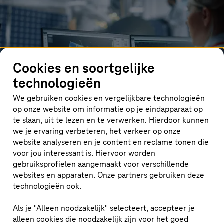
Cookies en soortgelijke
technologieën
We gebruiken cookies en vergelijkbare technologieën
op onze website om informatie op je eindapparaat op
te slaan, uit te lezen en te verwerken. Hierdoor kunnen
we je ervaring verbeteren, het verkeer op onze
website analyseren en je content en reclame tonen die
voor jou interessant is. Hiervoor worden
Nieuwe aandrijftechnologieën op basis van waterstof,
gebruiksprofielen aangemaakt voor verschillende
elektrificatie en duurzame brandstoffen (Sustainable
websites en apparaten. Onze partners gebruiken deze
Aviation Fuel) verminderen de CO2-voetafdruk en
technologieën ook.
maken klimaatneutraal vliegen mogelijk. Om dergelijke
oplossingen snel op de markt te brengen, zijn flexibele
Als je "Alleen noodzakelijk" selecteert, accepteer je
en krachtige ontwikkelingsprocessen en efficiënte
alleen cookies die noodzakelijk zijn voor het goed
samenwerking in de toeleveringsketen nodig. Middelen