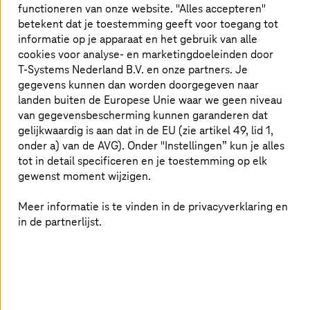
functioneren van onze website. "Alles accepteren"
op basis van soevereine, hoog beschikbare
betekent dat je toestemming geeft voor toegang tot
cloudomgevingen die CO2-geoptimaliseerd zijn,
informatie op je apparaat en het gebruik van alle
bijvoorbeeld voor simulatie en gedigitaliseerde
cookies voor analyse- en marketingdoeleinden door
verificatie, dragen bij tot een efficiënte en veilige
T-Systems
Nederland B.V. en onze partners. Je
samenwerking en maken groei mogelijk.
gegevens kunnen dan worden doorgegeven naar
landen buiten de Europese Unie waar we geen niveau
van gegevensbescherming kunnen garanderen dat
Sterke partner voor automatisering,
gelijkwaardig is aan dat in de EU (zie artikel 49, lid 1,
meer efficiëntie en veiligheid
onder a) van de AVG). Onder "Instellingen” kun je alles
tot in detail specificeren en je toestemming op elk
gewenst moment wijzigen.
T-Systems
staat bedrijven uit de luchtvaart- en defensie-
industrie terzijde om de huidige uitdagingen het hoofd
Meer informatie is te vinden in de privacyverklaring en
te bieden. Oplossingen voor
Product Lifecycle
in de partnerlijst.
Management (PLM)
en
Supply Chain Management
(SCM)
zorgen voor efficiënte processen in de
waardeketen. Met de Sovereign Cloud powered by
Google kunnen gevoelige gegevens in overeenstemming
met de regelgeving veilig worden verwerkt in Duitse
datacenters. Voor organisaties op het gebied van
openbare veiligheid en defensie die bijzonder hoge