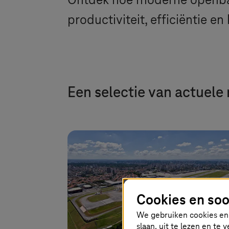
Ontdek hoe moderne openbaar
productiviteit, efficiëntie en
Een selectie van actuele 
Cookies en soo
We gebruiken cookies en 
slaan, uit te lezen en te