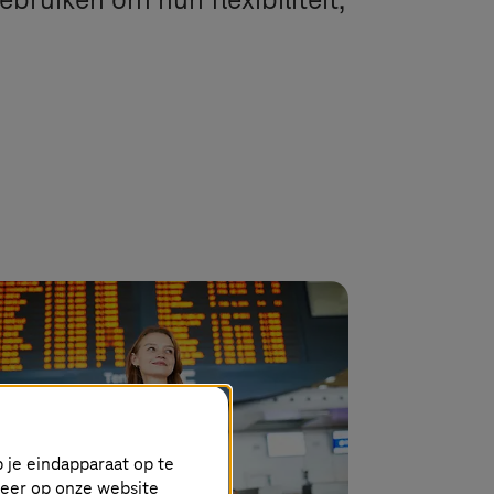
uiken om hun flexibiliteit,
 je eindapparaat op te
keer op onze website