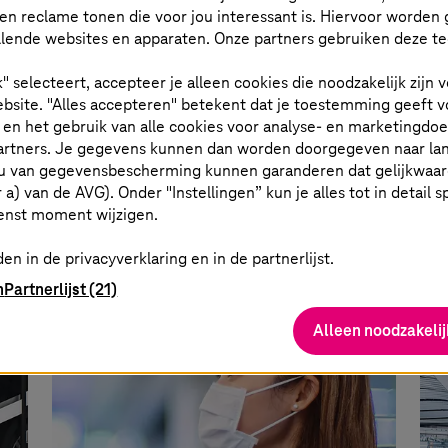
en reclame tonen die voor jou interessant is. Hiervoor worden 
lende websites en apparaten. Onze partners gebruiken deze t
Private cloudoplossing voor de
To
k" selecteert, accepteer je alleen cookies die noodzakelijk zijn
es
Zwitserse federale
lu
bsite. "Alles accepteren" betekent dat je toestemming geeft v
spoorwegen
t en het gebruik van alle cookies voor analyse- en marketingdo
SAP
Het
partners. Je gegevens kunnen dan worden doorgegeven naar la
u van gegevensbescherming kunnen garanderen dat gelijkwaardi
T-Systems
levert de SBB de gewenste
doo
er a) van de AVG). Onder "Instellingen” kun je alles tot in detail 
ls
on-premise infrastructuur via de Swiss
res
enst moment wijzigen.
Open Telekom Cloud.
geb
en in de privacyverklaring en in de partnerlijst.
cen
n
Partnerlijst (21)
Alleen noodzakelij