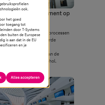
gebruiksprofielen
echnologieën ook.
tal Airport Management op
 voor het goed
chthaven Schiphol
oor toegang tot
eleinden door
T-Systems
 verbeteren van bedrijfsprocessen
nden buiten de Europese
g is aan dat in de EU
r middel van geïntegreerde
specificeren en je
ourceplanning en
ruiksprognoses is een van de
trale projecten op Schiphol.
k
Alles accepteren