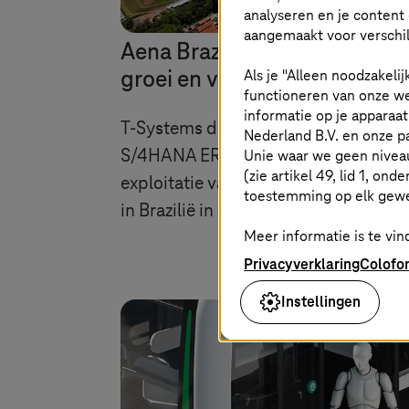
analyseren en je content 
aangemaakt voor verschil
Aena Brazilië: Aanhoudende
Als je "Alleen noodzakelij
groei en verbeterde prestati
functioneren van onze we
informatie op je apparaa
T-Systems
do Brasil implementeert 
Nederland B.V. en onze 
Unie waar we geen nivea
S/4HANA ERP-systeem voor de
(zie artikel 49, lid 1, ond
exploitatie van 11 luchthaventermina
toestemming op elk gew
in Brazilië in slechts vier maanden.
Meer informatie is te vind
Privacyverklaring
Colofo
Instellingen