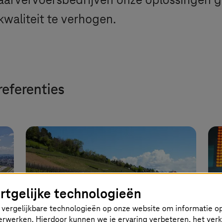
vervoersbedrijven onze oplossingen gebr
 kwaliteit te verhogen.
referenties
rtgelijke technologieën
vergelijkbare technologieën op onze website om informatie op
 verwerken. Hierdoor kunnen we je ervaring verbeteren, het ver