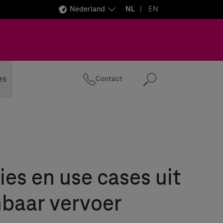
Nederland
NL
EN
es
Contact
Zoeken
ies en use cases uit
baar vervoer