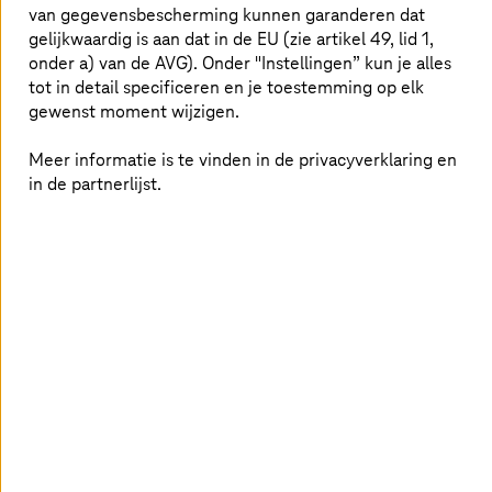
van gegevensbescherming kunnen garanderen dat
Door AI gegenereerde afbeelding
gelijkwaardig is aan dat in de EU (zie artikel 49, lid 1,
onder a) van de AVG). Onder "Instellingen” kun je alles
tot in detail specificeren en je toestemming op elk
Grote opdracht: Volkswagen Group kiest voor
gewenst moment wijzigen.
T Cloud
Meer informatie is te vinden in de privacyverklaring en
T Cloud Private
combineert lagere kosten met meer
in de partnerlijst.
onafhankelijkheid en meer veiligheid.