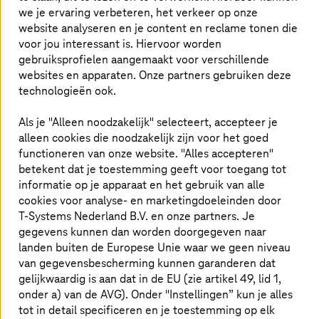
groeimogelijkheden, waardoor het
we je ervaring verbeteren, het verkeer op onze
gemakkelijker wordt om economische
website analyseren en je content en reclame tonen die
voor jou interessant is. Hiervoor worden
doelen te bereiken. Strategische
gebruiksprofielen aangemaakt voor verschillende
initiatieven die deze verandering
websites en apparaten. Onze partners gebruiken deze
stimuleren zijn cruciaal voor het succes
technologieën ook.
van bedrijven. Het is onze missie om de
Als je "Alleen noodzakelijk" selecteert, accepteer je
strategie van onze klanten tot leven te
alleen cookies die noodzakelijk zijn voor het goed
functioneren van onze website. "Alles accepteren"
brengen door ideeën succesvol om te
betekent dat je toestemming geeft voor toegang tot
zetten in echte toegevoegde waarde
informatie op je apparaat en het gebruik van alle
cookies voor analyse- en marketingdoeleinden door
voor het bedrijf. Samen met Detecon
T-Systems
Nederland B.V. en onze partners. Je
richt
T-Systems
zich op de integratie
gegevens kunnen dan worden doorgegeven naar
van je klanten en de empowerment van
landen buiten de Europese Unie waar we geen niveau
van gegevensbescherming kunnen garanderen dat
jouw medewerkers om strategische
gelijkwaardig is aan dat in de EU (zie artikel 49, lid 1,
organisatorische veranderingen te
onder a) van de AVG). Onder "Instellingen” kun je alles
tot in detail specificeren en je toestemming op elk
stimuleren.