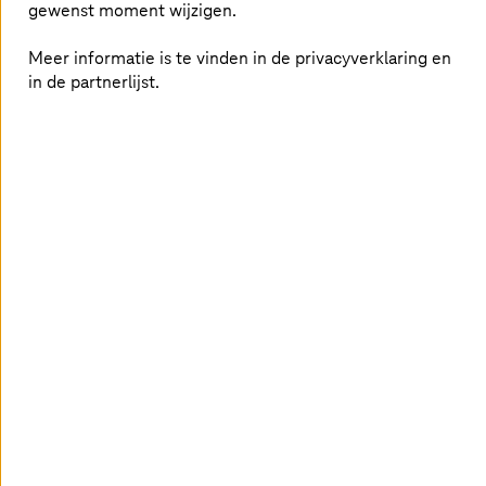
gewenst moment wijzigen.
Meer informatie is te vinden in de privacyverklaring en
in de partnerlijst.
Strategieën ontwikkelen voor de
digitale transformatie