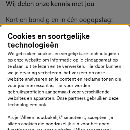
Wij delen onze kennis met jou
Kort en bondig en in één oogopslag:
hier vind je informatie, publicaties en
Cookies en soortgelijke
evenementen over onderwerpen waar
technologieën
jouw branche en wij ons mee
We gebruiken cookies en vergelijkbare technologieën
bezighouden – nu en in de toekomst.
op onze website om informatie op je eindapparaat op
te slaan, uit te lezen en te verwerken. Hierdoor kunnen
we je ervaring verbeteren, het verkeer op onze
website analyseren en je content en reclame tonen die
Lees de nieuwste blogs van experts
voor jou interessant is. Hiervoor worden
gebruiksprofielen aangemaakt voor verschillende
websites en apparaten. Onze partners gebruiken deze
technologieën ook.
Als je "Alleen noodzakelijk" selecteert, accepteer je
alleen cookies die noodzakelijk zijn voor het goed