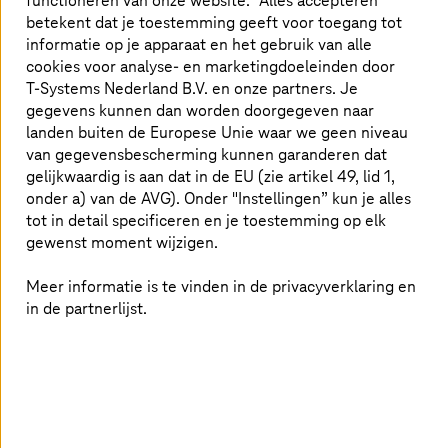
functioneren van onze website. "Alles accepteren"
betekent dat je toestemming geeft voor toegang tot
informatie op je apparaat en het gebruik van alle
cookies voor analyse- en marketingdoeleinden door
T-Systems
Nederland B.V. en onze partners. Je
gegevens kunnen dan worden doorgegeven naar
landen buiten de Europese Unie waar we geen niveau
van gegevensbescherming kunnen garanderen dat
SAP en AI: het perfecte duo voor innovatie
gelijkwaardig is aan dat in de EU (zie artikel 49, lid 1,
onder a) van de AVG). Onder "Instellingen” kun je alles
Ontdek hoe oplossingen met geïntegreerde AI zoals
tot in detail specificeren en je toestemming op elk
Smart Monitor het beheer van SAP BTP vereenvoudigen.
gewenst moment wijzigen.
Meer informatie is te vinden in de privacyverklaring en
in de partnerlijst.