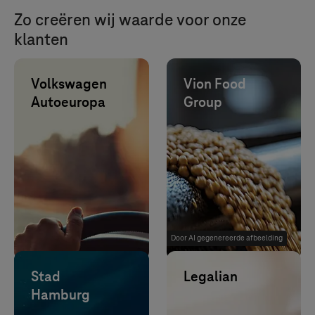
Zo creëren wij waarde voor onze
klanten
Volkswagen
Vion Food
Autoeuropa
Group
IT-outsourcing
reduceert het
aantal testritten
met 10% en
vermindert CO2,
tijd en kosten.
Door AI gegenereerde afbeelding
Stad
Legalian
Meer
Meer
Hamburg
informatie
informatie