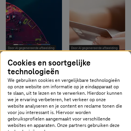
20% minder
brandstof, 17%
minder CO2 voor
vrachtwagens
dankzij 5G en
digitalisering.
Door AI gegenereerde afbeelding
Door AI gegenereerde afbeelding
Cookies en soortgelijke
TDK
Deutsche
Meer
Meer
technologieën
Telekom IT
informatie
informatie
We gebruiken cookies en vergelijkbare technologieën
Kosten verlaagd
op onze website om informatie op je eindapparaat op
met 9% jaar-op-
te slaan, uit te lezen en te verwerken. Hierdoor kunnen
jaar dankzij
we je ervaring verbeteren, het verkeer op onze
migratie naar
website analyseren en je content en reclame tonen die
T Cloud Private.
voor jou interessant is. Hiervoor worden
gebruiksprofielen aangemaakt voor verschillende
websites en apparaten. Onze partners gebruiken deze