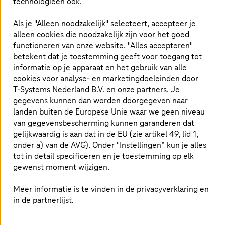
technologieën ook.
Als je "Alleen noodzakelijk" selecteert, accepteer je
Meer
Meer
alleen cookies die noodzakelijk zijn voor het goed
informatie
informatie
functioneren van onze website. "Alles accepteren"
Onze laatste awards
betekent dat je toestemming geeft voor toegang tot
informatie op je apparaat en het gebruik van alle
cookies voor analyse- en marketingdoeleinden door
T-Systems
Nederland B.V. en onze partners. Je
gegevens kunnen dan worden doorgegeven naar
landen buiten de Europese Unie waar we geen niveau
van gegevensbescherming kunnen garanderen dat
gelijkwaardig is aan dat in de EU (zie artikel 49, lid 1,
onder a) van de AVG). Onder "Instellingen” kun je alles
tot in detail specificeren en je toestemming op elk
gewenst moment wijzigen.
Meer informatie is te vinden in de privacyverklaring en
in de partnerlijst.