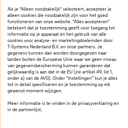
Als je "Alleen noodzakelijk" selecteert, accepteer je
alleen cookies die noodzakelijk zijn voor het goed
functioneren van onze website. "Alles accepteren"
betekent dat je toestemming geeft voor toegang tot
informatie op je apparaat en het gebruik van alle
cookies voor analyse- en marketingdoeleinden door
T-Systems
Nederland B.V. en onze partners. Je
gegevens kunnen dan worden doorgegeven naar
landen buiten de Europese Unie waar we geen niveau
Door AI gegenereerde afbeelding
van gegevensbescherming kunnen garanderen dat
gelijkwaardig is aan dat in de EU (zie artikel 49, lid 1,
onder a) van de AVG). Onder "Instellingen” kun je alles
01. juli 2026 |
Artificial Intelligence
tot in detail specificeren en je toestemming op elk
De soevereiniteit van Europa op het gebied
gewenst moment wijzigen.
van AI wordt nu bepaald
Meer informatie is te vinden in de privacyverklaring en
Waarom Europa open foundation models nodig heeft om
in de partnerlijst.
technologisch onafhankelijk te blijven, industriële
toegevoegde waarde te waarborgen en actief mee te
kunnen vormgeven aan AI.