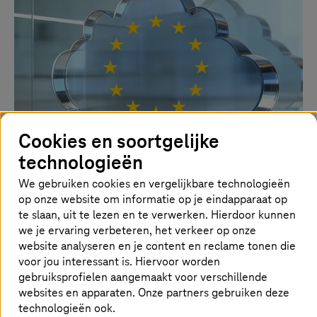
Door AI gegenereerde afbeelding
Cookies en soortgelijke
technologieën
08. juli 2026 |
Cloud Services
De emancipatie van Europa
We gebruiken cookies en vergelijkbare technologieën
op onze website om informatie op je eindapparaat op
Hoe het bedrijfsleven en de overheid steeds vaker
te slaan, uit te lezen en te verwerken. Hierdoor kunnen
kiezen voor onafhankelijke cloudoplossingen.
we je ervaring verbeteren, het verkeer op onze
website analyseren en je content en reclame tonen die
Meer informatie
voor jou interessant is. Hiervoor worden
gebruiksprofielen aangemaakt voor verschillende
websites en apparaten. Onze partners gebruiken deze
technologieën ook.