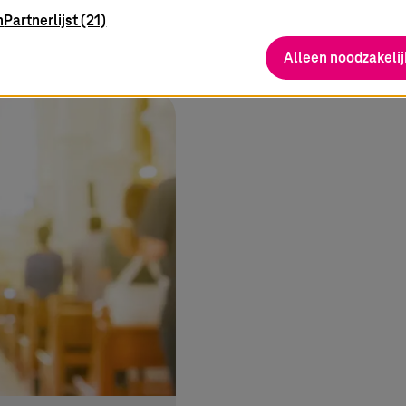
n
Partnerlijst (21)
Alleen noodzakelij