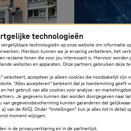
rtgelijke technologieën
vergelijkbare technologieën op onze website om informatie op
 verwerken. Hierdoor kunnen we je ervaring verbeteren, het ver
en reclame tonen die voor jou interessant is. Hiervoor worden 
N:
congstar: Agi
lende websites en apparaten. Onze partners gebruiken deze t
ile werken
uit de cloud
k" selecteert, accepteer je alleen cookies die noodzakelijk zijn
bsite. "Alles accepteren" betekent dat je toestemming geeft v
Office-
Hoe
T-Systems
en
t en het gebruik van alle cookies voor analyse- en marketingdo
analyse van gean
partners. Je gegevens kunnen dan worden doorgegeven naar la
u van gegevensbescherming kunnen garanderen dat gelijkwaardi
geoptimaliseerd.
er a) van de AVG). Onder "Instellingen” kun je alles tot in detail 
enst moment wijzigen.
Meer informati
en in de privacyverklaring en in de partnerlijst.