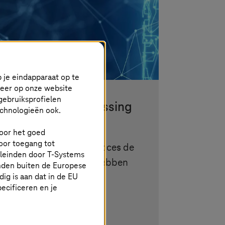
 je eindapparaat op te
keer op onze website
gebruiksprofielen
le beveiligingsoplossing
echnologieën ook.
 voor het goed
oor toegang tot
 congstar samen met succes de
eleinden door
T-Systems
onimiseerde gegevens hebben
nden buiten de Europese
g is aan dat in de EU
specificeren en je
e