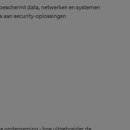
beschermt data, netwerken en systemen
a aan security-oplossingen
ale onderneming - hoe uitgebreider de