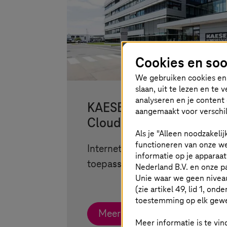
Cookies en soo
We gebruiken cookies en 
slaan, uit te lezen en te
analyseren en je content 
KAESER COMPRESSORE
aangemaakt voor verschil
Cloudbeveiliging voor ag
Als je "Alleen noodzakelij
functioneren van onze we
Internet Protect Pro beschermt 
informatie op je apparaa
toepassingen vanuit de cloud.
Nederland B.V. en onze 
Unie waar we geen nivea
(zie artikel 49, lid 1, ond
toestemming op elk gew
Meer informatie
Meer informatie is te vind