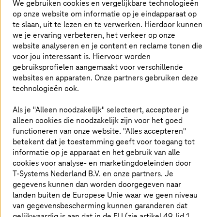
We gebruiken cookies en vergelijkbare technologieën
heten wij je van harte welkom. Bij ons ontmoet
op onze website om informatie op je eindapparaat op
je vandaag al de trends van morgen.
T-Systems
te slaan, uit te lezen en te verwerken. Hierdoor kunnen
we je ervaring verbeteren, het verkeer op onze
biedt afgestudeerden en studenten een breed
website analyseren en je content en reclame tonen die
scala aan spannende instapmogelijkheden.
voor jou interessant is. Hiervoor worden
gebruiksprofielen aangemaakt voor verschillende
websites en apparaten. Onze partners gebruiken deze
technologieën ook.
Stroop je mouwen op en ga aan de slag
Als je "Alleen noodzakelijk" selecteert, accepteer je
Ben je nieuwsgierig naar toekomstgerichte IT-projecten
alleen cookies die noodzakelijk zijn voor het goed
in een internationale omgeving? Wil je uitdagende
functioneren van onze website. "Alles accepteren"
werkzaamheden om je verder te ontplooien? Wil je een
betekent dat je toestemming geeft voor toegang tot
bijdrage leveren aan de vormgeving van onze toekomst
informatie op je apparaat en het gebruik van alle
en kun je niet wachten om je verantwoordelijkheid te
cookies voor analyse- en marketingdoeleinden door
nemen? We werken in flexibele teams en leren dagelijks
T-Systems
Nederland B.V. en onze partners. Je
bij. Sluit je aan bij ons en wordt deel van ons team. Wij
gegevens kunnen dan worden doorgegeven naar
bieden eindeloze mogelijkheden en
landen buiten de Europese Unie waar we geen niveau
ontwikkelingsperspectieven. Wie nieuwsgierig en
openminded is, zal zich nooit vervelen bij ons.
van gegevensbescherming kunnen garanderen dat
gelijkwaardig is aan dat in de EU (zie artikel 49, lid 1,