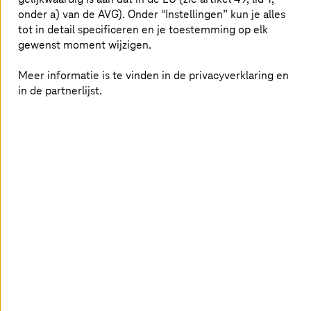
onder a) van de AVG). Onder "Instellingen” kun je alles
tot in detail specificeren en je toestemming op elk
gewenst moment wijzigen.
Meer informatie is te vinden in de privacyverklaring en
Bij
T-Systems
kan ik werken aan de
in de partnerlijst.
onderwerpen van de toekomst die echt
disruptief zijn. Ik kan hier het verschil maken.
Op dit moment houd ik me bezig met het testen
van software in de automotive sector. Maar ik
weet dat het brede scala aan branches en
technologieën bij
T-Systems
mij in de toekomst
eindeloze mogelijkheden zal bieden.
Stageprogramma in Duitsland