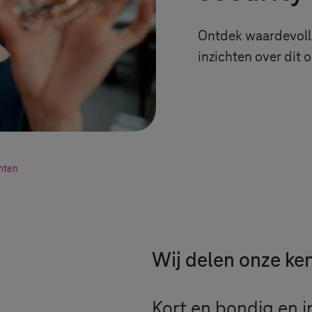
Ontdek waardevolle
inzichten over dit
chten
Wij delen onze ke
Kort en bondig en i