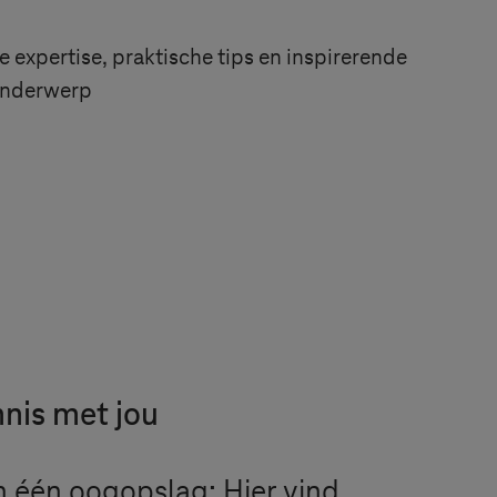
 expertise, praktische tips en inspirerende
 onderwerp
nnis met jou
n één oogopslag: Hier vind