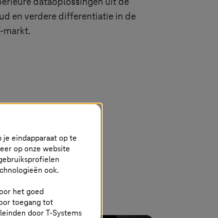
erieure dataoplossingen uit de
ud en verdere differentiatie in de
-markt.
 je eindapparaat op te
keer op onze website
gebruiksprofielen
echnologieën ook.
 voor het goed
oor toegang tot
eleinden door
T-Systems