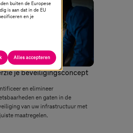
nden buiten de Europese
g is aan dat in de EU
specificeren en je
k
Alles accepteren
rzie je beveiligingsconcept
ntificeer en elimineer
tsbaarheden en gaten in de
eiliging van uw infrastructuur met
juiste maatregelen.