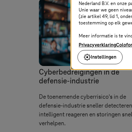
Nederland B.V. en onze 
Unie waar we geen nivea
(zie artikel 49, lid 1, ond
toestemming op elk gew
Meer informatie is te vind
Privacyverklaring
Colofo
Instellingen
Door AI gegenereerde afbeeldin
Cyberbedreigingen in de
defensie-industrie
De toenemende cyberrisico's in de
defensie-industrie sneller detecteren
intelligent reageren en storingen snel
verhelpen.