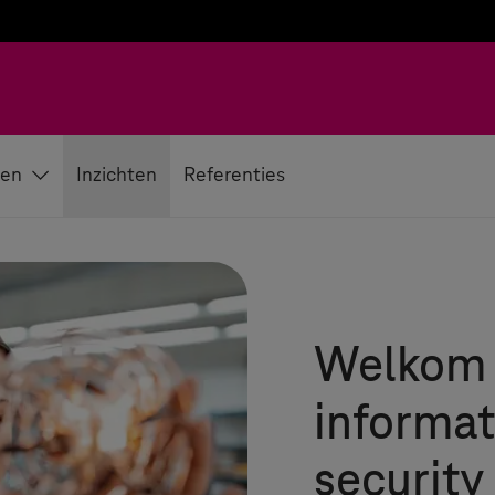
gen
Inzichten
Referenties
Welkom 
informa
security