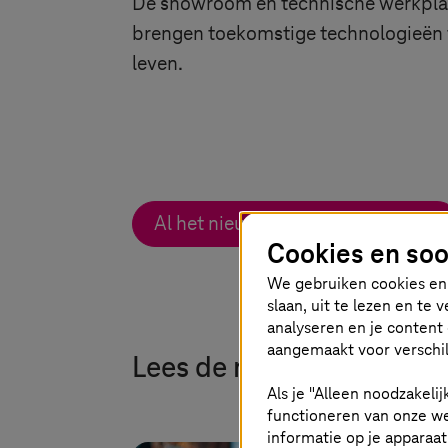
De showroom en technische werkpla
brengen toekomstige technologieën 
leven.
Al het nieuws over dit onderwerp
Cookies en soo
We gebruiken cookies en 
slaan, uit te lezen en te
analyseren en je content 
aangemaakt voor verschil
Lees de nieuwste blogs v
Als je "Alleen noodzakelij
functioneren van onze we
informatie op je apparaa