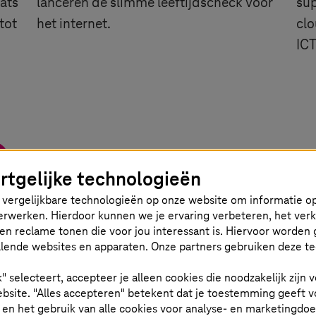
ats
lanceren de slimme leeftijdscheck voor
sup
tot
het internet.
clo
ICT
rtgelijke technologieën
vergelijkbare technologieën op onze website om informatie op
 verwerken. Hierdoor kunnen we je ervaring verbeteren, het ver
en reclame tonen die voor jou interessant is. Hiervoor worden 
lende websites en apparaten. Onze partners gebruiken deze t
an experts
k" selecteert, accepteer je alleen cookies die noodzakelijk zijn
bsite. "Alles accepteren" betekent dat je toestemming geeft v
t en het gebruik van alle cookies voor analyse- en marketingdo