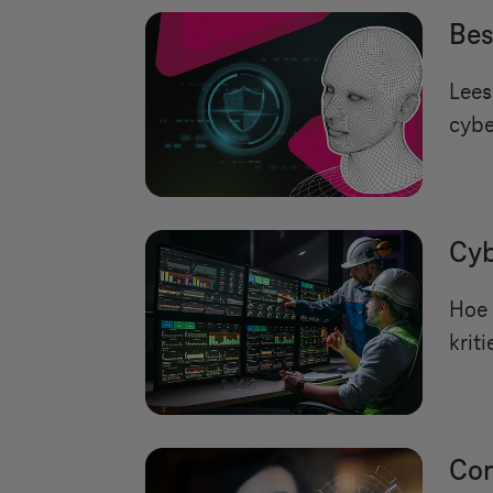
Bes
Lees
cybe
Cyb
Hoe 
krit
Con