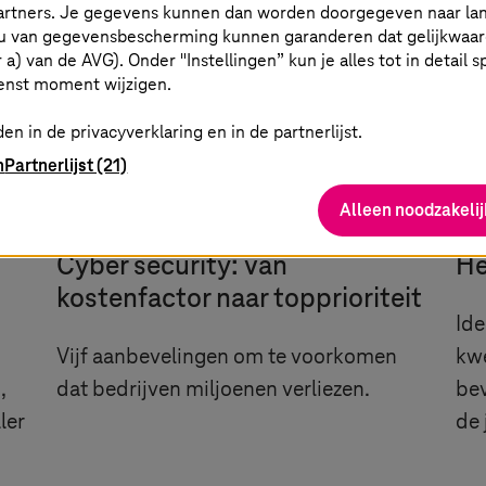
partners. Je gegevens kunnen dan worden doorgegeven naar la
u van gegevensbescherming kunnen garanderen dat gelijkwaardi
er a) van de AVG). Onder "Instellingen” kun je alles tot in detail 
enst moment wijzigen.
en in de privacyverklaring en in de partnerlijst.
n
Partnerlijst (21)
Alleen noodzakelij
g
Cyber security: van
He
kostenfactor naar topprioriteit
Ide
Vijf aanbevelingen om te voorkomen
kwe
,
dat bedrijven miljoenen verliezen.
bev
ler
de 