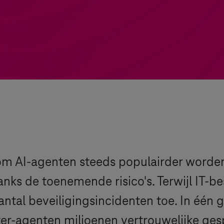
om AI-agenten steeds populairder worden
nks de toenemende risico's. Terwijl IT-b
aantal beveiligingsincidenten toe. In één
er-agenten miljoenen vertrouwelijke ges