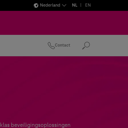
Nederland
NL
EN
Contact
Zoeken
las beveiligingsoplossingen