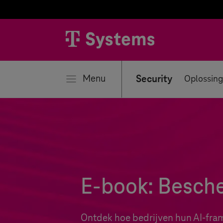
iten
Menu
Security
Oplossin
E-book: Besch
Ontdek hoe bedrijven hun AI-fra