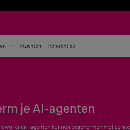
gen
Inzichten
Referenties
erm je AI-agenten
meworks en -agenten kunnen beschermen met eerstek