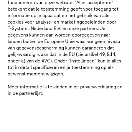
verfijnen hun methoden en hun ransomware
functioneren van onze website. "Alles accepteren"
voortdurend. Dit maakt aanvallen niet alleen complexer,
betekent dat je toestemming geeft voor toegang tot
maar ook moeilijker te herkennen. Als een aanvaller
informatie op je apparaat en het gebruik van alle
eenmaal toegang heeft gekregen tot je systemen en
cookies voor analyse- en marketingdoeleinden door
applicaties, kan dit ernstige gevolgen hebben.
T-Systems
Nederland B.V. en onze partners. Je
Gegevensdiefstal, operationele downtime,
gegevens kunnen dan worden doorgegeven naar
reputatieschade en omzetverlies kunnen het bestaan van
landen buiten de Europese Unie waar we geen niveau
een bedrijf in gevaar brengen. De toenemende
van gegevensbescherming kunnen garanderen dat
complexiteit van aanvallen vereist goed doordachte
gelijkwaardig is aan dat in de EU (zie artikel 49, lid 1,
maatregelen om de bedrijfsmiddelen en het
onder a) van de AVG). Onder "Instellingen” kun je alles
concurrentievermogen van jouw bedrijf te beschermen.
tot in detail specificeren en je toestemming op elk
gewenst moment wijzigen.
Onderdelen voor jouw cyberbeveiliging
Meer informatie is te vinden in de privacyverklaring en
in de partnerlijst.
perfect op elkaar afgestemd
Onze Managed Detection and Response (MDR)-oplossing
combineert geavanceerde verdedigingsmechanismen
die de veiligheid van jouw endpoints garanderen met de
kennis en ervaring van onze beveiligingsexperts. Ons