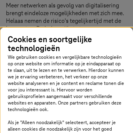
Meer netwerken als gevolg van digitalisering
brengt eindeloze mogelijkheden met zich mee.
Helaas nemen de risico's tegelijkertijd met de
kansen toe. De belangrijkste toegangspoorten
voor cybercriminelen zijn endpoints zoals
Cookies en soortgelijke
clients en servers. Als ze eenmaal toegang
technologieën
hebben gekregen tot je systemen, kunnen ze
We gebruiken cookies en vergelijkbare technologieën
enorme schade aanrichten met malware. Het
op onze website om informatie op je eindapparaat op
beschermen van deze eindapparaten is daarom
te slaan, uit te lezen en te verwerken. Hierdoor kunnen
van fundamenteel belang voor een strategische
we je ervaring verbeteren, het verkeer op onze
beveiligingsoplossing voor jouw bedrijf.
website analyseren en je content en reclame tonen die
voor jou interessant is. Hiervoor worden
gebruiksprofielen aangemaakt voor verschillende
websites en apparaten. Onze partners gebruiken deze
Sluit je poorten goed
technologieën ook.
Niet alleen beveiligingsoplossingen evolueren
Als je "Alleen noodzakelijk" selecteert, accepteer je
voortdurend, maar ook cybercriminelen slapen niet. Ze
alleen cookies die noodzakelijk zijn voor het goed