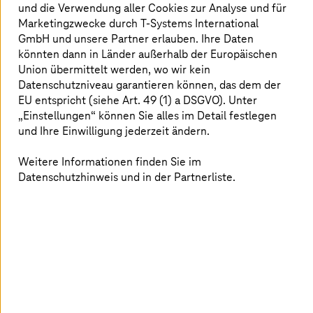
und die Verwendung aller Cookies zur Analyse und für
Marketingzwecke durch
T-Systems
International
GmbH und unsere Partner erlauben. Ihre Daten
könnten dann in Länder außerhalb der Europäischen
Union übermittelt werden, wo wir kein
Datenschutzniveau garantieren können, das dem der
EU entspricht (siehe Art. 49 (1) a DSGVO). Unter
„Einstellungen“ können Sie alles im Detail festlegen
und Ihre Einwilligung jederzeit ändern.
Weitere Informationen finden Sie im
Datenschutzhinweis und in der Partnerliste.
17. Jänner 2023 |
Retail & Logistics
Wie sicher sind Ihre Lager?
Die Konvergenz von OT und IT schafft neue Eingangstore