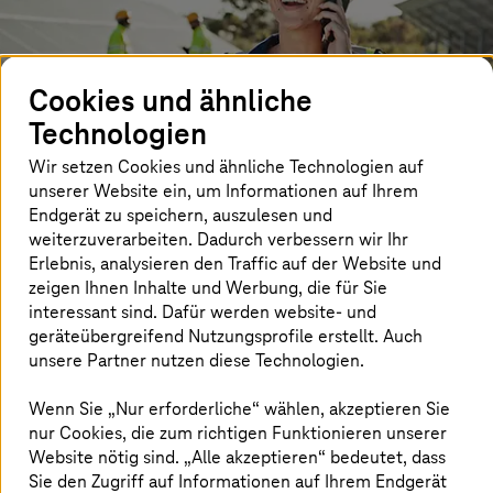
Cookies und ähnliche
Technologien
Wir setzen Cookies und ähnliche Technologien auf
unserer Website ein, um Informationen auf Ihrem
Endgerät zu speichern, auszulesen und
weiterzuverarbeiten. Dadurch verbessern wir Ihr
06. März 2025 |
Retail & Logistics
Erlebnis, analysieren den Traffic auf der Website und
zeigen Ihnen Inhalte und Werbung, die für Sie
Smart Grids: Cloud trifft auf
interessant sind. Dafür werden website- und
Betriebstechnologie
geräteübergreifend Nutzungsprofile erstellt. Auch
unsere Partner nutzen diese Technologien.
Nutzen Sie das Potenzial intelligenter Stromnetze mit
einem dreischichtigen Ansatz zur IT-/OT-Integration.
Wenn Sie „Nur erforderliche“ wählen, akzeptieren Sie
nur Cookies, die zum richtigen Funktionieren unserer
Mehr erfahren
Website nötig sind. „Alle akzeptieren“ bedeutet, dass
Sie den Zugriff auf Informationen auf Ihrem Endgerät