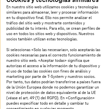
En nuestro sitio web utilizamos cookies y tecnologías
similares para almacenar, leer y procesar información
en tu dispositivo final. Ello nos permite analizar el
tráfico del sitio web y mostrarte contenidos y
publicidad de tu interés. Para ello, se crean perfiles de
uso en todos los sitios web y dispositivos. Nuestros
socios también utilizan estas tecnologías.
Penteo Digital Workplace Universo
Si seleccionas «Solo las necesarias», solo aceptarás las
¡No te quedes sin el informe de Penteo
cookies necesarias para el correcto funcionamiento de
para
T-Systems
de mayo sobre los
nuestro sitio web. «Aceptar todas» significa que
integradores de servicios, descárgalo
autorizas el acceso a la información de tu dispositivo y
el uso de todas las cookies con fines de análisis y
aquí!
marketing por parte de T-System y nuestros socios.
Por tanto, tus datos podrían transferirse a países fuera
de la Unión Europea donde no podemos garantizar un
Descargar el informe
nivel de protección de datos equivalente al de la UE
(véase el art. 49 (1) del RGPD). En «Configuración»
puedes especificar todo en detalle y cambiar tu
consentimiento en cualquier momento.