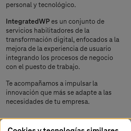
personal y tecnológico.
IntegratedWP
es un conjunto de
servicios habilitadores de la
transformación digital, enfocados a la
mejora de la experiencia de usuario
integrando los procesos de negocio
con el puesto de trabajo.
Te acompañamos a impulsar la
innovación que más se adapte a las
necesidades de tu empresa.
Cookies y tecnologías similares