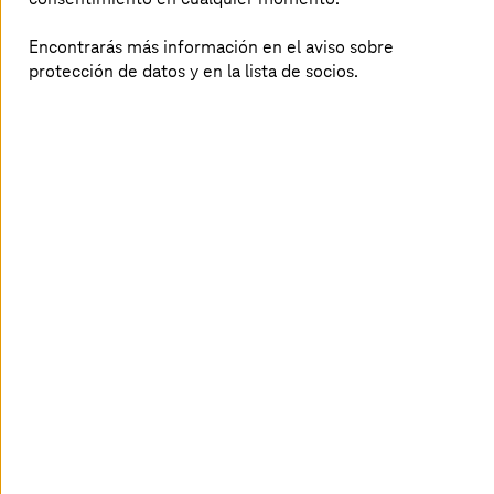
Encontrarás más información en el aviso sobre
Metodología de éxito para su negocio
protección de datos y en la lista de socios.
Disponemos de una metodología de mejora continua
para todos sus servicios. Implementación, migración y