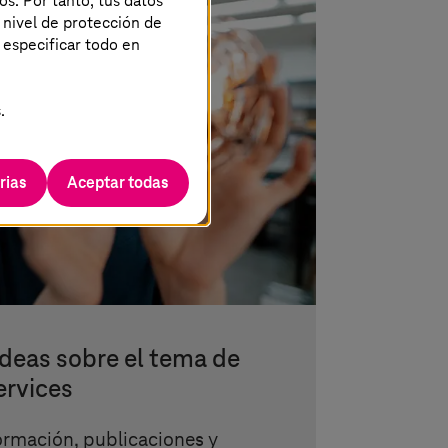
os. Por tanto, tus datos
 nivel de protección de
 especificar todo en
.
rias
Aceptar todas
ideas sobre el tema de
ervices
formación, publicaciones y