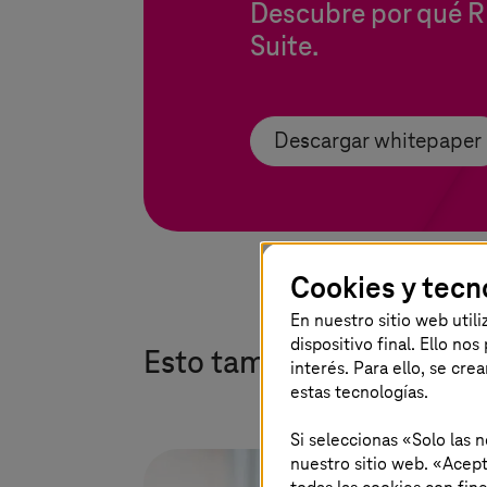
Descubre
por qué R
Suite
.
Descargar whitepaper
Cookies y tecn
En nuestro sitio web util
dispositivo final. Ello no
Esto también podría inte
interés. Para ello, se cre
estas tecnologías.
Si seleccionas «Solo las 
nuestro sitio web. «Acept