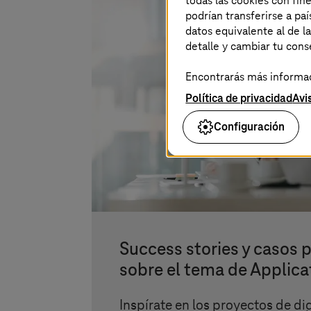
todas las cookies con fin
podrían transferirse a p
datos equivalente al de l
detalle y cambiar tu con
Encontrarás más informaci
Política de privacidad
Avi
Configuración
Success stories y casos 
sobre el tema de Applica
Inspírate en los proyectos de dig