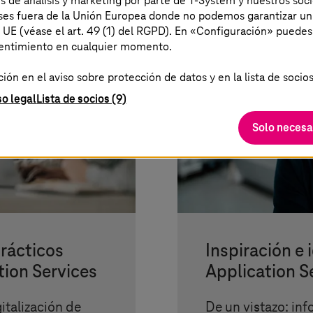
es de análisis y marketing por parte de T-System y nuestros soci
aíses fuera de la Unión Europea donde no podemos garantizar un
a UE (véase el art. 49 (1) del RGPD). En «Configuración» puedes
sentimiento en cualquier momento.
ón en el aviso sobre protección de datos y en la lista de socios
so legal
Lista de socios (9)
Solo necesa
prácticos
Inspiración e 
tion Services
Application S
italización de
De un vistazo: in