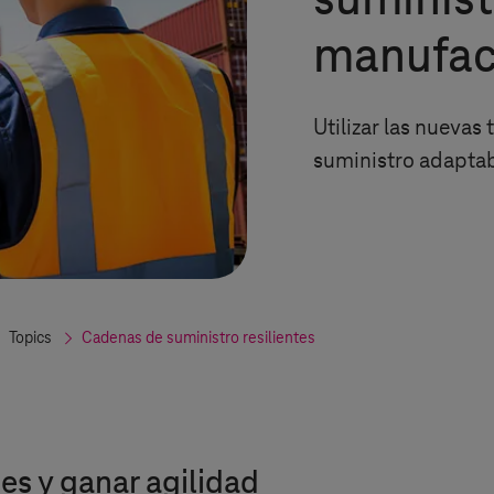
suminist
manufac
Utilizar las nuevas
suministro adaptabl
Topics
Cadenas de suministro resilientes
es y ganar agilidad