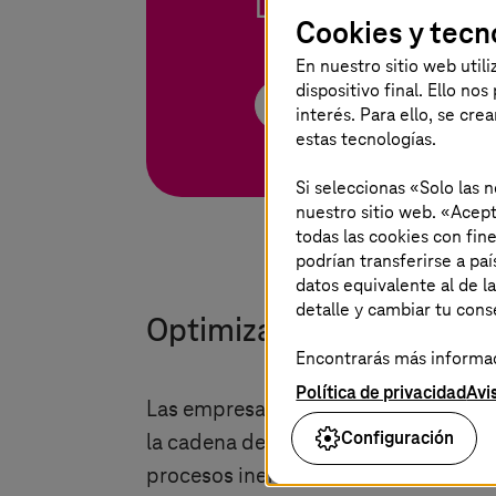
Descubre cómo SMAR
Cookies y tecn
En nuestro sitio web util
dispositivo final. Ello no
Descargar E-Paper
interés. Para ello, se cre
estas tecnologías.
Si seleccionas «Solo las 
nuestro sitio web. «Acept
todas las cookies con fin
podrían transferirse a p
datos equivalente al de l
detalle y cambiar tu con
Optimizar la cadena de su
Encontrarás más informaci
Política de privacidad
Avi
Las empresas manufactureras se enfr
Configuración
la cadena de suministro. Ello se deb
procesos ineficientes y costes eleva