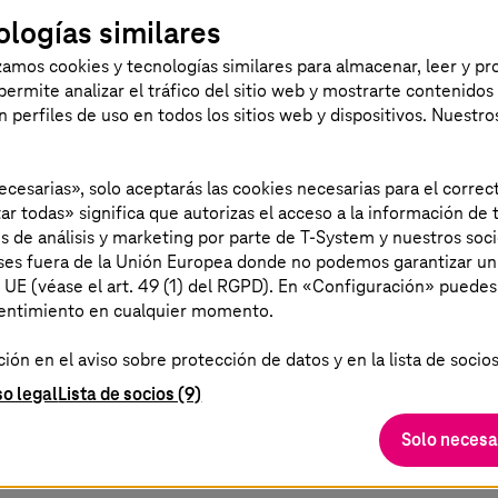
TUNIFIER está revolucionando la integ
ologías similares
izamos cookies y tecnologías similares para almacenar, leer y p
s permite analizar el tráfico del sitio web y mostrarte contenidos
an perfiles de uso en todos los sitios web y dispositivos. Nuestro
necesarias», solo aceptarás las cookies necesarias para el corr
ar todas» significa que autorizas el acceso a la información de t
es de análisis y marketing por parte de T-System y nuestros soci
aíses fuera de la Unión Europea donde no podemos garantizar un
a UE (véase el art. 49 (1) del RGPD). En «Configuración» puedes
sentimiento en cualquier momento.
ministro con tecnologías digitales 
ón en el aviso sobre protección de datos y en la lista de socios
so legal
Lista de socios (9)
entan con frecuencia a dificultades cuando tienen q
Solo necesa
e a que suelen conocer poco la cadena de suministro 
dos. Las modernas soluciones digitales de
T-Systems