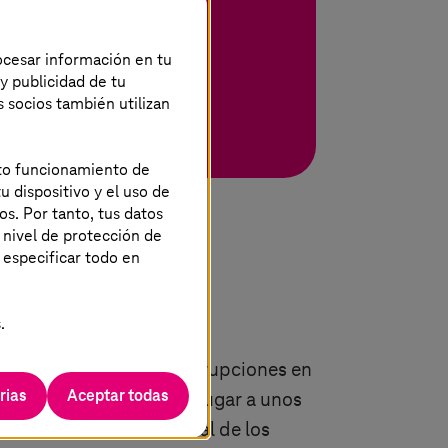
ración de TI/TO.
rocesar información en tu
 y publicidad de tu
s socios también utilizan
ecto funcionamiento de
u dispositivo y el uso de
os. Por tanto, tus datos
 nivel de protección de
 especificar todo en
y big data
.
ue reaccionar ante interrupciones en
rias
Aceptar todas
de su empresa. Esto da lugar a unos
ofrecen una visión global de los