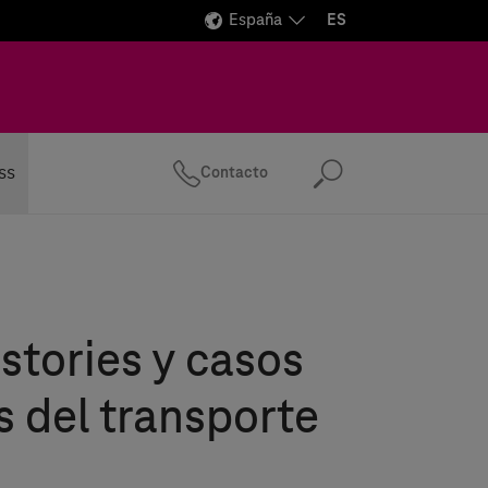
España
ES
ss
Contacto
Buscar
stories y casos
s del transporte