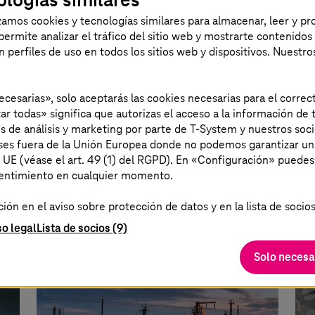
izamos cookies y tecnologías similares para almacenar, leer y p
s permite analizar el tráfico del sitio web y mostrarte contenidos
an perfiles de uso en todos los sitios web y dispositivos. Nuestro
e
Aena Brasil: Crecimiento
So
sostenido y mejores resultados
lo
necesarias», solo aceptarás las cookies necesarias para el corr
ar todas» significa que autorizas el acceso a la información de t
Su
es de análisis y marketing por parte de T-System y nuestros soci
T-Systems
do Brasil implanta el sistema
aíses fuera de la Unión Europea donde no podemos garantizar un
nes
ERP SAP S/4HANA en tan solo cuatro
T-
a UE (véase el art. 49 (1) del RGPD). En «Configuración» puedes
sentimiento en cualquier momento.
meses para operar once terminales
Fer
vo
aeroportuarias en Brasil.
inf
ón en el aviso sobre protección de datos y en la lista de socios
de
so legal
Lista de socios (9)
Solo necesa