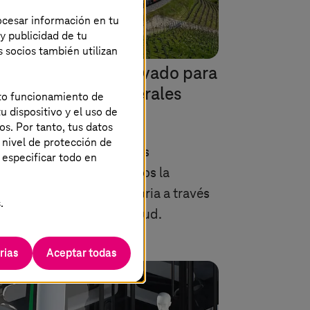
rocesar información en tu
 y publicidad de tu
s socios también utilizan
lución de cloud privado para
s Ferrocarriles Federales
ecto funcionamiento de
u dispositivo y el uso de
izos
os. Por tanto, tus datos
 nivel de protección de
Systems
proporciona a los
 especificar todo en
rocarriles Federales Suizos la
raestructura local necesaria a través
.
 Swiss Open Telekom Cloud.
rias
Aceptar todas