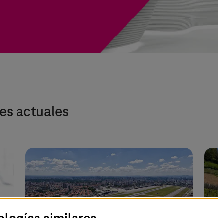
ies actuales
ologías similares