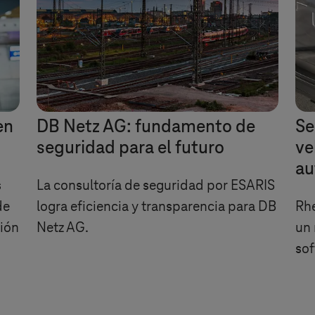
en
DB Netz AG: fundamento de
Se
seguridad para el futuro
ve
a
s
La consultoría de seguridad por ESARIS
de
logra eficiencia y transparencia para DB
Rh
ción
Netz AG.
un
sof