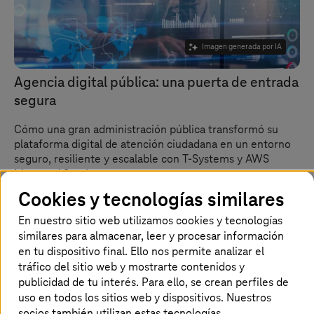
Imagen generada por IA
Agencia digital pública: una puerta de entrada
segura
Cómo una gran administración pública transformó su
plataforma digital de atención ciudadana en un entorno
seguro, resiliente y escalable con
T-Systems
y AWS
Managed Services.
Cookies y tecnologías similares
En nuestro sitio web utilizamos cookies y tecnologías
similares para almacenar, leer y procesar información
en tu dispositivo final. Ello nos permite analizar el
tráfico del sitio web y mostrarte contenidos y
publicidad de tu interés. Para ello, se crean perfiles de
uso en todos los sitios web y dispositivos. Nuestros
socios también utilizan estas tecnologías.