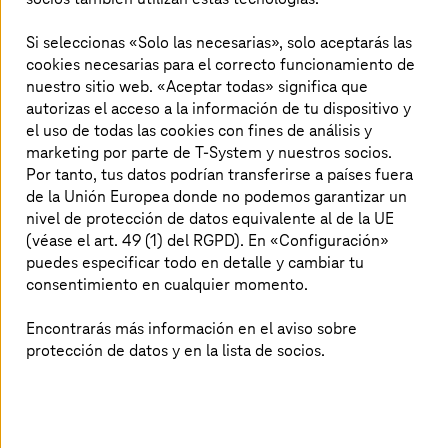
Si seleccionas «Solo las necesarias», solo aceptarás las
cookies necesarias para el correcto funcionamiento de
nuestro sitio web. «Aceptar todas» significa que
Imagen generada por IA
autorizas el acceso a la información de tu dispositivo y
el uso de todas las cookies con fines de análisis y
Aseguradora líder: operaciones cloud con
marketing por parte de T-System y nuestros socios.
servicios 24x7
Por tanto, tus datos podrían transferirse a países fuera
de la Unión Europea donde no podemos garantizar un
Cómo una aseguradora española alcanzó operaciones
nivel de protección de datos equivalente al de la UE
cloud de nivel empresarial con
T-Systems
, AWS y
(véase el art. 49 (1) del RGPD). En «Configuración»
servicios gestionados 24x7.
puedes especificar todo en detalle y cambiar tu
consentimiento en cualquier momento.
Encontrarás más información en el aviso sobre
protección de datos y en la lista de socios.