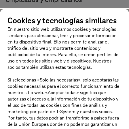
empleados y empresarios
Una plantilla satisfecha es más productiva. Los
Cookies y tecnologías similares
estudios han demostrado que la satisfacción
puede aumentar la productividad de los
En nuestro sitio web utilizamos cookies y tecnologías
similares para almacenar, leer y procesar información
trabajadores entre un 12 y un 13 % de media.
en tu dispositivo final. Ello nos permite analizar el
Las herramientas de automatización inteligente
tráfico del sitio web y mostrarte contenidos y
permiten a las empresas liberar a sus equipos
publicidad de tu interés. Para ello, se crean perfiles de
de tareas repetitivas para que estos puedan
uso en todos los sitios web y dispositivos. Nuestros
concentrarse en actividades más interesantes.
socios también utilizan estas tecnologías.
Además, las herramientas también
Si seleccionas «Solo las necesarias», solo aceptarás las
contrarrestan la escasez de mano de obra
cookies necesarias para el correcto funcionamiento de
cualificada.
nuestro sitio web. «Aceptar todas» significa que
autorizas el acceso a la información de tu dispositivo y
el uso de todas las cookies con fines de análisis y
marketing por parte de T-System y nuestros socios.
Una caja de herramientas para el New
Por tanto, tus datos podrían transferirse a países fuera
Work
de la Unión Europea donde no podemos garantizar un