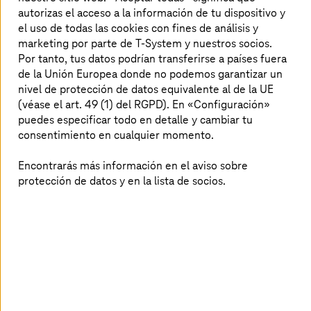
la necesidad de mejorar los sistemas de gestión de
autorizas el acceso a la información de tu dispositivo y
la deuda
el uso de todas las cookies con fines de análisis y
Restricciones estructurales y problemas de
marketing por parte de T-System y nuestros socios.
configuración
Por tanto, tus datos podrían transferirse a países fuera
Necesidad de personal cualificado e
de la Unión Europea donde no podemos garantizar un
infraestructuras
nivel de protección de datos equivalente al de la UE
Necesidad de un sistema de control sólido y
(véase el art. 49 (1) del RGPD). En «Configuración»
proactivo para gestionar eficazmente los futuros
puedes especificar todo en detalle y cambiar tu
picos de demanda
consentimiento en cualquier momento.
Encontrarás más información en el aviso sobre
protección de datos y en la lista de socios.
Solución de
T-Systems
Servicio integral gestionado de extremo a extremo:
seguimiento y administración 24/7 de los sistemas
de gestión de la deuda pública
Optimización de configuraciones y arquitecturas
Control centralizado de los recursos y medidas
correctivas automatizadas