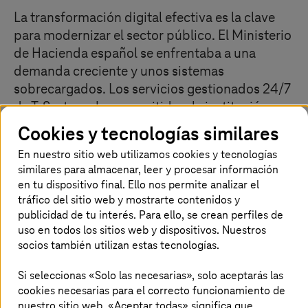
La transformación digital efectiva es la clave
para modernizar el sector público. El Ministerio
de Hacienda español se enfrentaba a una
demanda creciente y unos sistemas
sobrecargados. Los servicios gestionados 24/7
de
T-Systems
han permitido a la institución
garantizar mayor estabilidad, seguridad y
Cookies y tecnologías similares
eficiencia y, por tanto, resiliencia en un
En nuestro sitio web utilizamos cookies y tecnologías
panorama financiero dinámico.
similares para almacenar, leer y procesar información
en tu dispositivo final. Ello nos permite analizar el
tráfico del sitio web y mostrarte contenidos y
publicidad de tu interés. Para ello, se crean perfiles de
Retos del cliente
uso en todos los sitios web y dispositivos. Nuestros
socios también utilizan estas tecnologías.
Grandes oportunidades de crecimiento debido al
fuerte aumento de la demanda de servicios de
Si seleccionas «Solo las necesarias», solo aceptarás las
compra y venta de bonos del Estado
cookies necesarias para el correcto funcionamiento de
El aumento de la demanda ha puesto de manifiesto
nuestro sitio web. «Aceptar todas» significa que