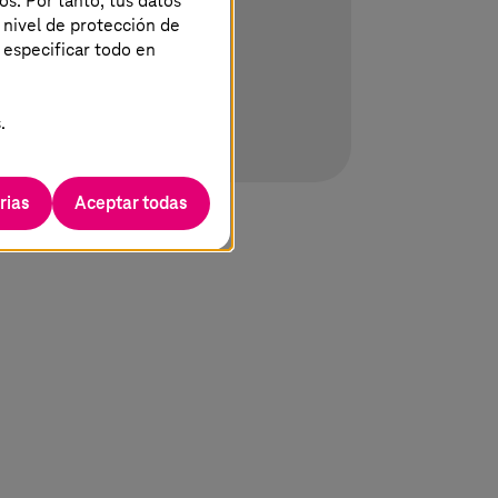
os. Por tanto, tus datos
soramiento en taquilla.
 nivel de protección de
 especificar todo en
ón
.
rias
Aceptar todas