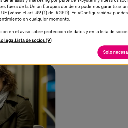
es de análisis y marketing por parte de T-System y nuestros soci
tenimiento e
electrónicos y ase
aíses fuera de la Unión Europea donde no podemos garantizar un
.
a UE (véase el art. 49 (1) del RGPD). En «Configuración» puedes
sentimiento en cualquier momento.
Más informaci
ón en el aviso sobre protección de datos y en la lista de socios
so legal
Lista de socios (9)
Solo necesa