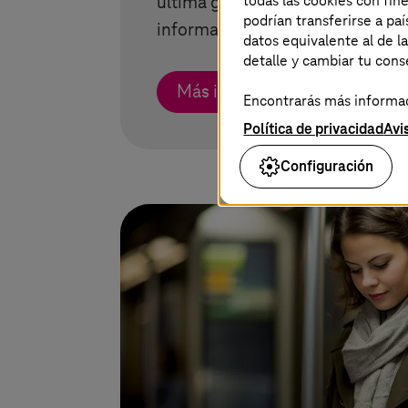
todas las cookies con fin
última generación ofrecen entre
podrían transferirse a p
información durante el trayecto
datos equivalente al de l
detalle y cambiar tu con
Más información
Encontrarás más informaci
Política de privacidad
Avi
Configuración