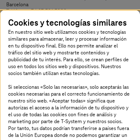
Barcelona
Teléfono: +34 93 501 5000
Correo electrónico:
trim@
t-systems
.com
Cookies y tecnologías similares
Datos de contacto del Delegado de Protección de
En nuestro sitio web utilizamos cookies y tecnologías
Datos:
FMB.TS-IB-PROTEC-DATOS-
similares para almacenar, leer y procesar información
PERSONALES@
t-systems
.com
en tu dispositivo final. Ello nos permite analizar el
tráfico del sitio web y mostrarte contenidos y
publicidad de tu interés. Para ello, se crean perfiles de
Finalidad
uso en todos los sitios web y dispositivos. Nuestros
Tratamos sus datos personales para su participación en el
socios también utilizan estas tecnologías.
proceso anual de la Encuesta de Satisfacción.
Si seleccionas «Solo las necesarias», solo aceptarás las
Conservaremos sus datos personales mientras dure la
cookies necesarias para el correcto funcionamiento de
relación contractual y no retire su consentimiento. Tras
nuestro sitio web. «Aceptar todas» significa que
finalizar la relación contractual mantendremos durante 5
autorizas el acceso a la información de tu dispositivo y
años los datos de contacto de los participantes ó
el uso de todas las cookies con fines de análisis y
Conservaremos sus datos personales durante 5 años y en
marketing por parte de T-System y nuestros socios.
todo caso mientras no retire su consentimiento.
Por tanto, tus datos podrían transferirse a países fuera
de la Unión Europea donde no podemos garantizar un