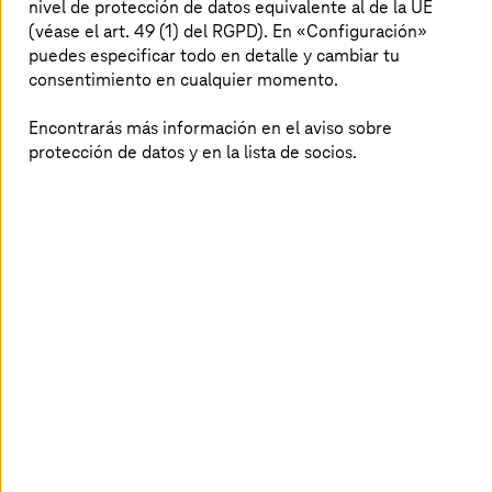
Legitimación
nivel de protección de datos equivalente al de la UE
(véase el art. 49 (1) del RGPD). En «Configuración»
La base legal para el tratamiento de sus datos personales
puedes especificar todo en detalle y cambiar tu
es su consentimiento, solicitado para participar en el
consentimiento en cualquier momento.
proceso de encuesta. Sin su consentimiento no podrá
participar en la encuesta.
Encontrarás más información en el aviso sobre
protección de datos y en la lista de socios.
Destinatarios
Los datos serán comunicados a la empresa Kantar Live
(Landsberger StraBe 284 80687 Munich) y a las
empresas del grupo
T-Systems
en la CEE para la
realización de la encuesta.
No está prevista la realización de transferencias a
terceros países.
Derechos
Puede ejercer sus derechos de acceder a sus datos
personales, rectificar datos inexactos, retirar el