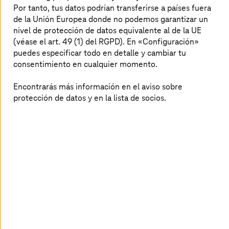
el experto adecuado y responder a tus
Por tanto, tus datos podrían transferirse a países fuera
preguntas sobre la planificación, la
de la Unión Europea donde no podemos garantizar un
implementación y el mantenimiento de
nivel de protección de datos equivalente al de la UE
(véase el art. 49 (1) del RGPD). En «Configuración»
tus proyectos de digitalización.
puedes especificar todo en detalle y cambiar tu
¡Consúltanos!
consentimiento en cualquier momento.
Encontrarás más información en el aviso sobre
protección de datos y en la lista de socios.
Ponte en contacto con nosotros
Beneficios inmediatos de la
transformación