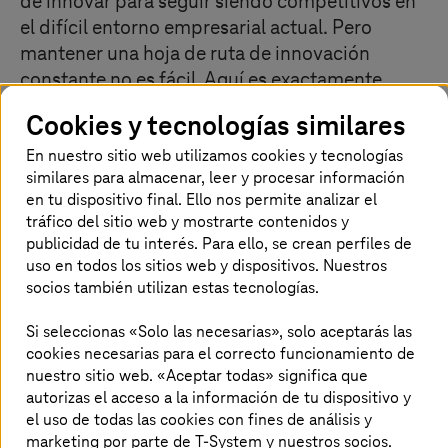
de innovar para seguir siendo competitivos en
el difícil entorno empresarial actual. Pero
mantener una hoja de ruta de innovación
constante no es fácil. Aquí es exactamente
donde tener un ERP listo para estos avances
Cookies y tecnologías similares
marca la diferencia: SAP S/4HANA permite a tu
En nuestro sitio web utilizamos cookies y tecnologías
organización operar de forma inteligente, con
similares para almacenar, leer y procesar información
procesamiento en tiempo real, modelos de
en tu dispositivo final. Ello nos permite analizar el
datos simplificados, automatización,
tráfico del sitio web y mostrarte contenidos y
aprendizaje automático, análisis predictivo y
publicidad de tu interés. Para ello, se crean perfiles de
mucho más.
uso en todos los sitios web y dispositivos. Nuestros
socios también utilizan estas tecnologías.
Si seleccionas «Solo las necesarias», solo aceptarás las
cookies necesarias para el correcto funcionamiento de
nuestro sitio web. «Aceptar todas» significa que
¡Nos alegramos de tu proyecto!
autorizas el acceso a la información de tu dispositivo y
el uso de todas las cookies con fines de análisis y
Estaremos encantados de proporcionarte
marketing por parte de T-System y nuestros socios.