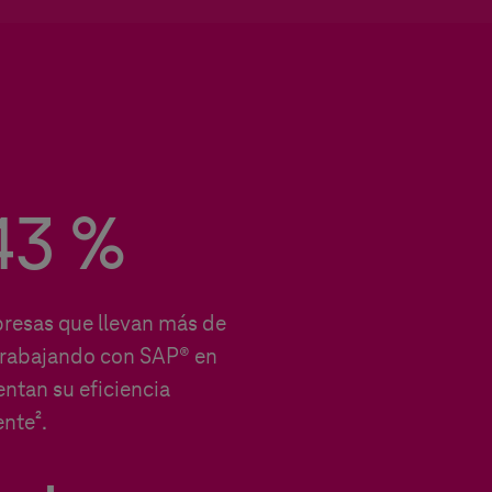
43 %
presas que llevan más de
trabajando con SAP® en
tan su eficiencia
nte².