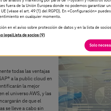
es de análisis y marketing por parte de T-System y nuestros soci
aíses fuera de la Unión Europea donde no podemos garantizar un
a UE (véase el art. 49 (1) del RGPD). En «Configuración» puedes
sentimiento en cualquier momento.
lic cloud no garantizan
ón en el aviso sobre protección de datos y en la lista de socios
idad. Ello depende de una
so legal
Lista de socios (9)
 adecuada y de contar con
ados. Aquí es donde
Solo necesa
Services para SAP® en
ente todas las ventajas
AP® a la public cloud en
ntificarán la mejor
n el universo AWS, y las
ncargarán de que el
as se lleve a cabo sin