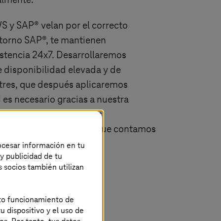
ealmente.
S y SAP® velan por el correcto
torno SAP®, te mantienen
istencia 24x7. Desarrollaremos
 disponibilidad elevada y de
tres, que después aplicaremos
i es necesario gracias a nuestra
or internacional y a las
lability Zones con las que contamos
rocesar información en tu
 y publicidad de tu
s socios también utilizan
ecto funcionamiento de
u dispositivo y el uso de