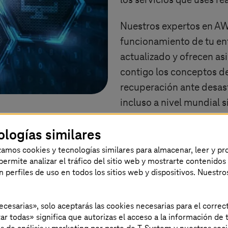
los servicios que uses r
Nuestros expertos en AW
funcionamiento de tu en
actualizado y ofrecen as
contigo los conceptos de
recuperación ante desas
incluso a nivel mundial s
experiencia como proveed
ologías similares
aproximadamente 70 Avai
en 22 regiones de AWS.
izamos cookies y tecnologías similares para almacenar, leer y p
s permite analizar el tráfico del sitio web y mostrarte contenidos
an perfiles de uso en todos los sitios web y dispositivos. Nuestro
necesarias», solo aceptarás las cookies necesarias para el corr
la de los sistemas SAP® al universo
ar todas» significa que autorizas el acceso a la información de t