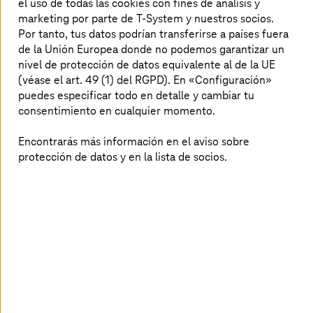
Comprimido y de un vistazo: aquí
el uso de todas las cookies con fines de análisis y
marketing por parte de T-System y nuestros socios.
hallarás información, publicaciones y
Por tanto, tus datos podrían transferirse a países fuera
eventos sobre los temas actuales y
de la Unión Europea donde no podemos garantizar un
futuros que te interesan a ti y a
nivel de protección de datos equivalente al de la UE
(véase el art. 49 (1) del RGPD). En «Configuración»
nosotros.
puedes especificar todo en detalle y cambiar tu
consentimiento en cualquier momento.
Encontrarás más información en el aviso sobre
Lee los últimos blogs de expertos
protección de datos y en la lista de socios.