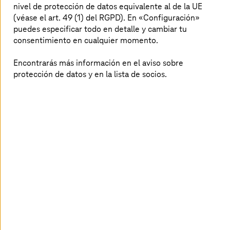
nivel de protección de datos equivalente al de la UE
(véase el art. 49 (1) del RGPD). En «Configuración»
puedes especificar todo en detalle y cambiar tu
consentimiento en cualquier momento.
Encontrarás más información en el aviso sobre
protección de datos y en la lista de socios.
Imagen generada por IA
Gran contrato: el Grupo Volkswagen apuesta
por
T Cloud
T Cloud Private
combina menores costes con una mayor
independencia y más seguridad.