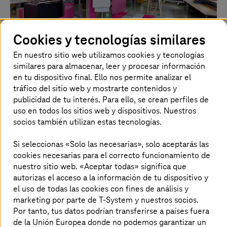
Cookies y tecnologías similares
En nuestro sitio web utilizamos cookies y tecnologías
similares para almacenar, leer y procesar información
Talleres de innovación digital
en tu dispositivo final. Ello nos permite analizar el
tráfico del sitio web y mostrarte contenidos y
Te ofrecemos ideas inspiradoras en un taller de
publicidad de tu interés. Para ello, se crean perfiles de
innovación digital interactivo.
uso en todos los sitios web y dispositivos. Nuestros
socios también utilizan estas tecnologías.
Si seleccionas «Solo las necesarias», solo aceptarás las
cookies necesarias para el correcto funcionamiento de
¡Visítanos!
nuestro sitio web. «Aceptar todas» significa que
autorizas el acceso a la información de tu dispositivo y
el uso de todas las cookies con fines de análisis y
marketing por parte de T-System y nuestros socios.
Nuestras noticias sobre el tema
Por tanto, tus datos podrían transferirse a países fuera
de la Unión Europea donde no podemos garantizar un