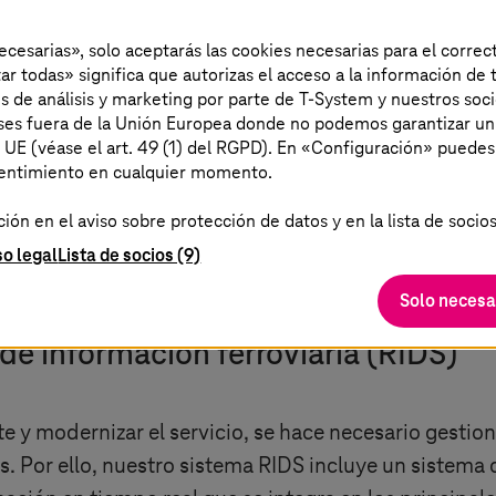
hoy mismo.
necesarias», solo aceptarás las cookies necesarias para el corr
ar todas» significa que autorizas el acceso a la información de t
es de análisis y marketing por parte de T-System y nuestros soci
aíses fuera de la Unión Europea donde no podemos garantizar un
 nosotros
0034 935015000
a UE (véase el art. 49 (1) del RGPD). En «Configuración» puedes
sentimiento en cualquier momento.
ón en el aviso sobre protección de datos y en la lista de socios
so legal
Lista de socios (9)
Solo necesa
de información ferroviaria (RIDS)
nte y modernizar el servicio, se hace necesario gest
s. Por ello, nuestro sistema RIDS incluye un sistema 