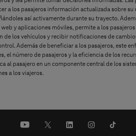
eros y les permite tomar decisiones informadas. Las 
er a los pasajeros información actualizada sobre su 
ándoles así activamente durante su trayecto. Ademá
s web y aplicaciones móviles, permite a los pasajeros p
n de los vehículos y recibir notificaciones de cambio
trol. Además de beneficiar a los pasajeros, este en
es, el número de pasajeros y la eficiencia de los rec
ica al pasajero en un componente central de los sis
s a los viajeros.
youtube
x
linkedin
instagram
tiktok