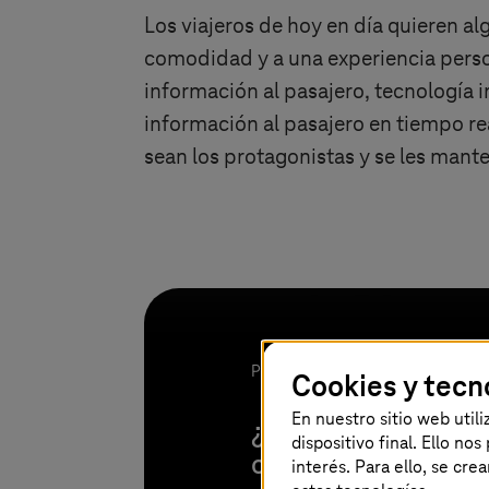
Los viajeros de hoy en día quieren a
comodidad y a una experiencia pers
información al pasajero, tecnología
información al pasajero en tiempo re
sean los protagonistas y se les mant
Ponte en contacto con nosotros pa
Cookies y tecn
En nuestro sitio web util
¿Estás buscando so
dispositivo final. Ello no
ofrecer a tus pasaj
interés. Para ello, se cre