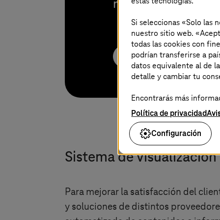
estas tecnologías.
nuestros expertos 
Si seleccionas «Solo las 
nuestro sitio web. «Acept
todas las cookies con fin
podrían transferirse a p
Ponte en contacto con
datos equivalente al de l
detalle y cambiar tu con
Encontrarás más informaci
Política de privacidad
Avi
Configuración
Sistema de visualización 
Para mejorar la satisfacción del clie
y soluciones de distintos proveedore