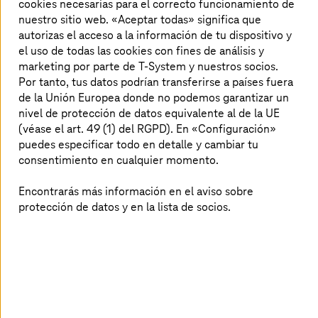
cookies necesarias para el correcto funcionamiento de
nuestro sitio web. «Aceptar todas» significa que
Gestión de la deuda pública para el Ministerio
autorizas el acceso a la información de tu dispositivo y
de Hacienda español
el uso de todas las cookies con fines de análisis y
marketing por parte de T-System y nuestros socios.
Gestión de la deuda de manera eficiente, centralizada y
Por tanto, tus datos podrían transferirse a países fuera
segura con disponibilidad 24/7, más de 600 000
de la Unión Europea donde no podemos garantizar un
procedimientos tramitados y 70 aplicaciones
nivel de protección de datos equivalente al de la UE
compatibles.
(véase el art. 49 (1) del RGPD). En «Configuración»
puedes especificar todo en detalle y cambiar tu
consentimiento en cualquier momento.
Encontrarás más información en el aviso sobre
protección de datos y en la lista de socios.