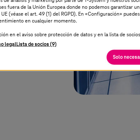
es de análisis y marketing por parte de T-System y nuestros soci
aíses fuera de la Unión Europea donde no podemos garantizar un
ndo las normas de
a UE (véase el art. 49 (1) del RGPD). En «Configuración» puedes
, incluso en caso de un
sentimiento en cualquier momento.
ón en el aviso sobre protección de datos y en la lista de socios
so legal
Lista de socios (9)
Solo necesa