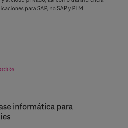
y al cloud privado, así como transferencia
plicaciones para SAP, no SAP y PLM
escisión
ase informática para
ies