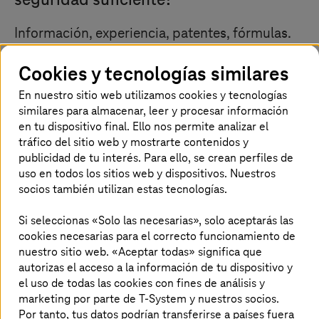
seguridad suficiente?
Información, experiencia, patentes, fórmulas.
¿Están bien protegidos los activos más
Cookies y tecnologías similares
importantes de tu empresa? ¿Conoces las
lagunas de seguridad de tu arquitectura
En nuestro sitio web utilizamos cookies y tecnologías
informática? ¿Cómo se presenta tu concepto
similares para almacenar, leer y procesar información
de seguridad informática para el futuro?
en tu dispositivo final. Ello nos permite analizar el
tráfico del sitio web y mostrarte contenidos y
¿Sabes qué hacer si los ciberdelincuentes ya se
publicidad de tu interés. Para ello, se crean perfiles de
han infiltrado en tu sistema y están robando
uso en todos los sitios web y dispositivos. Nuestros
información? En resumen: ¿Conoces los riesgos
socios también utilizan estas tecnologías.
y estás preparado para una emergencia?
Si seleccionas «Solo las necesarias», solo aceptarás las
cookies necesarias para el correcto funcionamiento de
nuestro sitio web. «Aceptar todas» significa que
La seguridad informática como base
autorizas el acceso a la información de tu dispositivo y
del éxito empresarial
el uso de todas las cookies con fines de análisis y
marketing por parte de T-System y nuestros socios.
Un concepto integral de seguridad es uno de los factores
Por tanto, tus datos podrían transferirse a países fuera