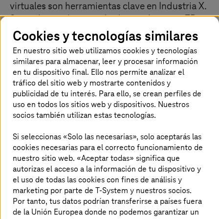
virtuales son herramientas clave en Industria X.
Sin embargo, la creación de simulaciones 3D
complejas y realistas para aplicaciones
Cookies y tecnologías similares
empresariales ha sido, hasta ahora, una
En nuestro sitio web utilizamos cookies y tecnologías
quimera empresarial: la escasa experiencia del
similares para almacenar, leer y procesar información
usuario y la falta de experiencia en tiempo real
en tu dispositivo final. Ello nos permite analizar el
de los cálculos describen el estado de las
tráfico del sitio web y mostrarte contenidos y
publicidad de tu interés. Para ello, se crean perfiles de
cosas. Pero esto está cambiando: por ejemplo,
uso en todos los sitios web y dispositivos. Nuestros
NVIDIA Omniverse permite realizar ciclos más
socios también utilizan estas tecnologías.
rápidos y con mayor precisión en la
planificación de la producción de vehículos.
Si seleccionas «Solo las necesarias», solo aceptarás las
cookies necesarias para el correcto funcionamiento de
nuestro sitio web. «Aceptar todas» significa que
autorizas el acceso a la información de tu dispositivo y
Rendimiento incomparable en NVIDIA
el uso de todas las cookies con fines de análisis y
Omniverse Cloud
marketing por parte de T-System y nuestros socios.
Por tanto, tus datos podrían transferirse a países fuera
de la Unión Europea donde no podemos garantizar un
Las simulaciones y modelizaciones en la industria del