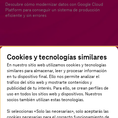
Descubre cómo modernizar datos con Google Cloud
Platform para conseguir un sistema de producción
eficiente y sin errores
Cookies y tecnologías similares
En nuestro sitio web utilizamos cookies y tecnologías
Utilizar los volúmenes de datos de la
similares para almacenar, leer y procesar información
industria productora
en tu dispositivo final. Ello nos permite analizar el
tráfico del sitio web y mostrarte contenidos y
La industria productora ha estado expuesta a
publicidad de tu interés. Para ello, se crean perfiles de
uso en todos los sitios web y dispositivos. Nuestros
numerosos retos a lo largo de los últimos años.
socios también utilizan estas tecnologías.
Las actuales convulsiones geopolíticas, la
pandemia y el cambio climático están
Si seleccionas «Solo las necesarias», solo aceptarás las
causando numerosos problemas. Para poder
cookies necesarias para el correcto funcionamiento de