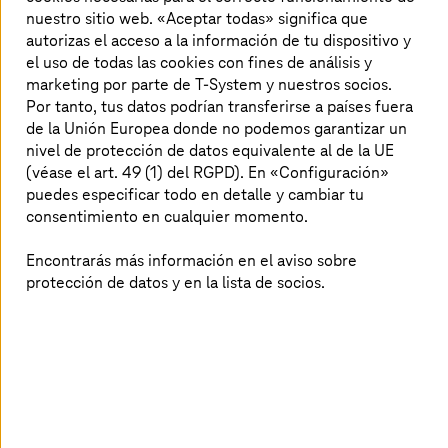
dar respuesta a estos problemas, deben
nuestro sitio web. «Aceptar todas» significa que
autorizas el acceso a la información de tu dispositivo y
tomarse decisiones fundamentadas, lo cual
el uso de todas las cookies con fines de análisis y
solo es posible si los datos son claros,
marketing por parte de T-System y nuestros socios.
predictivos y eficientes. Gracias a
T-Systems
y
Por tanto, tus datos podrían transferirse a países fuera
Google Cloud Platform, las empresas disponen
de la Unión Europea donde no podemos garantizar un
ahora de una vía hacia el éxito basada en datos.
nivel de protección de datos equivalente al de la UE
(véase el art. 49 (1) del RGPD). En «Configuración»
puedes especificar todo en detalle y cambiar tu
consentimiento en cualquier momento.
En este whitepaper tratamos los
siguientes temas:
Encontrarás más información en el aviso sobre
protección de datos y en la lista de socios.
Tendencias y factores que influyen en la resiliencia
de la producción
Elementos clave de una estrategia resiliente de
producción y cadena de suministro basada en la
gestión de datos industriales y su aplicación
Buenas prácticas de gestión y análisis de los datos
de producción