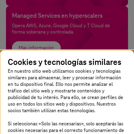
Managed Services en hyperscalers
Opera AWS, Azure, Google Cloud y
T Cloud
de
forma soberana y controlada.
Más información
Cookies y tecnologías similares
Software as a Service
En nuestro sitio web utilizamos cookies y tecnologías
similares para almacenar, leer y procesar información
Opera soluciones SaaS seguras y conformes,
en tu dispositivo final. Ello nos permite analizar el
perfectamente integradas y con soberanía digital.
tráfico del sitio web y mostrarte contenidos y
publicidad de tu interés. Para ello, se crean perfiles de
Más información
uso en todos los sitios web y dispositivos. Nuestros
socios también utilizan estas tecnologías.
Si seleccionas «Solo las necesarias», solo aceptarás las
cookies necesarias para el correcto funcionamiento de