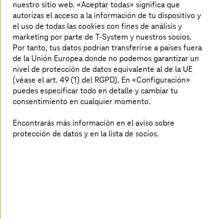
nuestro sitio web. «Aceptar todas» significa que
¿Por qué elegir
T-Systems
como
autorizas el acceso a la información de tu dispositivo y
partner para los Cloud Managed
el uso de todas las cookies con fines de análisis y
Services?
marketing por parte de T-System y nuestros socios.
Por tanto, tus datos podrían transferirse a países fuera
de la Unión Europea donde no podemos garantizar un
nivel de protección de datos equivalente al de la UE
Operación cloud integral de
(véase el art. 49 (1) del RGPD). En «Configuración»
puedes especificar todo en detalle y cambiar tu
extremo a extremo
consentimiento en cualquier momento.
Gestionamos toda tu pila tecnológica cloud,
Encontrarás más información en el aviso sobre
reducimos la complejidad, mejoramos el
rendimiento y garantizamos una prestación de
protección de datos y en la lista de socios.
servicios coherente.
Soberanía del cloud y
cumplimiento normativo