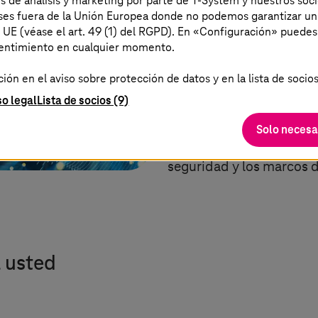
es de análisis y marketing por parte de T-System y nuestros soci
aíses fuera de la Unión Europea donde no podemos garantizar un
como registros, eventos, 
a UE (véase el art. 49 (1) del RGPD). En «Configuración» puedes
vulnerabilidades e info
sentimiento en cualquier momento.
«panel de control». De e
ón en el aviso sobre protección de datos y en la lista de socios
visión integral de los v
so legal
Lista de socios (9)
en AWS, como configurac
cambios en las normas y
Solo necesa
Además, esto se ve refor
seguridad y los marcos 
 usted