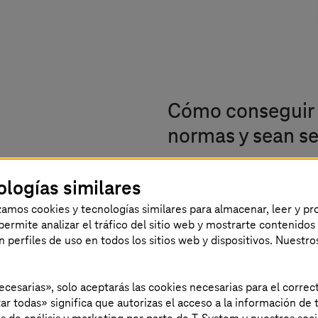
Cómo conseguir 
normas y sean se
ologías similares
T-Systems
ofrece una vis
servidores, las redes, el
izamos cookies y tecnologías similares para almacenar, leer y p
s permite analizar el tráfico del sitio web y mostrarte contenidos
sin servidor y las capas 
an perfiles de uso en todos los sitios web y dispositivos. Nuestro
y análisis centralizados 
disposiciones legales d
necesarias», solo aceptarás las cookies necesarias para el corr
automatizada. Todo ello
ar todas» significa que autorizas el acceso a la información de t
relevantes para la seguri