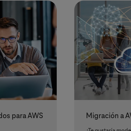
ados para AWS
Migración a 
¿Te gustaría mode