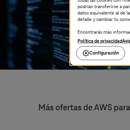
todas las cookies con fin
podrían transferirse a p
datos equivalente al de l
detalle y cambiar tu con
Encontrarás más informaci
Política de privacidad
Avi
Configuración
Más ofertas de AWS para