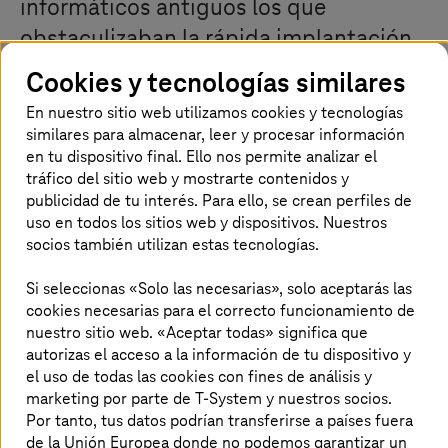
informáticos antiguos los que
obstaculizaban la rápida implantación
de servicios innovadores. Hoy es el
Cookies y tecnologías similares
marco jurídico para el uso del cloud.
En nuestro sitio web utilizamos cookies y tecnologías
Estos impiden aprovechar plenamente
similares para almacenar, leer y procesar información
en tu dispositivo final. Ello nos permite analizar el
el potencial del cloud para proyectos
tráfico del sitio web y mostrarte contenidos y
de digitalización. El
T-Systems
publicidad de tu interés. Para ello, se crean perfiles de
uso en todos los sitios web y dispositivos. Nuestros
Sovereign Cloud con tecnología de
socios también utilizan estas tecnologías.
Google Cloud elimina tales obstáculos
a la digitalización.
Si seleccionas «Solo las necesarias», solo aceptarás las
cookies necesarias para el correcto funcionamiento de
nuestro sitio web. «Aceptar todas» significa que
autorizas el acceso a la información de tu dispositivo y
Obstáculos europeos a la digitalización
el uso de todas las cookies con fines de análisis y
marketing por parte de T-System y nuestros socios.
Por tanto, tus datos podrían transferirse a países fuera
Muchas empresas que ya confían en el cloud se están
de la Unión Europea donde no podemos garantizar un
dando cuenta de que muchos de los usos posibles