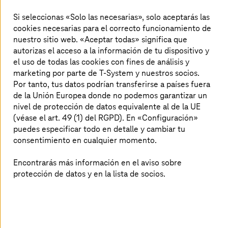
Maximiza el valor de tu negocio con
Si seleccionas «Solo las necesarias», solo aceptarás las
cookies necesarias para el correcto funcionamiento de
Cloud Financial Management de
nuestro sitio web. «Aceptar todas» significa que
T-Systems
autorizas el acceso a la información de tu dispositivo y
el uso de todas las cookies con fines de análisis y
Mantener los costes cloud bajo control no siempre es
marketing por parte de T-System y nuestros socios.
fácil. AWS ofrece diversas herramientas y servicios para
Por tanto, tus datos podrían transferirse a países fuera
ayudar a las organizaciones a aumentar el rendimiento y
de la Unión Europea donde no podemos garantizar un
el valor empresarial mediante la gestión eficiente de los
nivel de protección de datos equivalente al de la UE
costes y las cargas de trabajo de AWS. Los expertos de
(véase el art. 49 (1) del RGPD). En «Configuración»
T-Systems
te respaldarán con Cloud Financial
puedes especificar todo en detalle y cambiar tu
Management o una estrategia FinOps en diferentes
consentimiento en cualquier momento.
áreas críticas para el negocio, por ejemplo:
Encontrarás más información en el aviso sobre
Estrategias de optimización: desarrollo y aplicación
protección de datos y en la lista de socios.
de estrategias para optimizar el coste y el uso del
cloud, por ejemplo, utilizar instancias reservadas o
puntuales, o bien usar arquitecturas sin servidor.
Optimización de costes: gestión y optimización del
gasto en el cloud, identificación de las áreas que