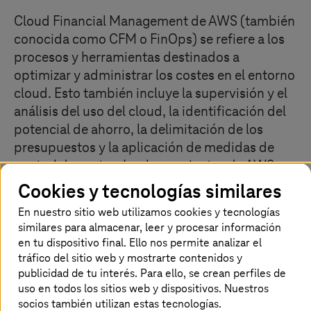
Cloud Financial Management de AWS (también
conocida como CFM o FinOps) se refiere a los
procesos y herramientas destinados a
optimizar y administrar los costes en el entorno
cloud. Esto también incluye la supervisión y el
análisis del uso del cloud, la identificación del
potencial de ahorro, la delimitación de los
presupuestos y la aplicación de medidas de
control de costes. Las herramientas de AWS
para la gestión de costes de cloud ofrecen a las
Cookies y tecnologías similares
organizaciones mayor visibilidad,
En nuestro sitio web utilizamos cookies y tecnologías
transparencia y control sobre sus gastos de
similares para almacenar, leer y procesar información
cloud, y les ayudan a optimizar los costes,
en tu dispositivo final. Ello nos permite analizar el
realizar mejores previsiones, aumentar la
tráfico del sitio web y mostrarte contenidos y
publicidad de tu interés. Para ello, se crean perfiles de
eficiencia y mejorar su ROI general en el cloud.
uso en todos los sitios web y dispositivos. Nuestros
socios también utilizan estas tecnologías.