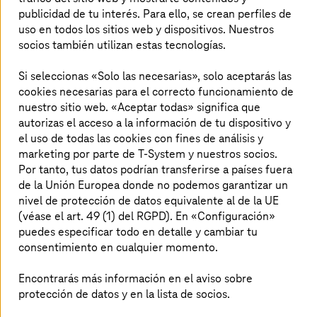
para el trabajo tanto desde casa como desde fuera
publicidad de tu interés. Para ello, se crean perfiles de
de ella con un software colaborativo.
uso en todos los sitios web y dispositivos. Nuestros
socios también utilizan estas tecnologías.
Más información
Si seleccionas «Solo las necesarias», solo aceptarás las
cookies necesarias para el correcto funcionamiento de
nuestro sitio web. «Aceptar todas» significa que
Mainframe & Cloud Transformation
autorizas el acceso a la información de tu dispositivo y
¿La estrategia cloud de tu empresa encaja bien con
el uso de todas las cookies con fines de análisis y
la situación del entorno de mainframe?
marketing por parte de T-System y nuestros socios.
Por tanto, tus datos podrían transferirse a países fuera
de la Unión Europea donde no podemos garantizar un
Más información
nivel de protección de datos equivalente al de la UE
(véase el art. 49 (1) del RGPD). En «Configuración»
puedes especificar todo en detalle y cambiar tu
Modernización de Mainframe 2.0
consentimiento en cualquier momento.
Moderniza tu mainframe con IA agéntica. Migra
COBOL y sistemas legacy a arquitecturas cloud con
Encontrarás más información en el aviso sobre
menos riesgo, más agilidad y menor coste.
protección de datos y en la lista de socios.