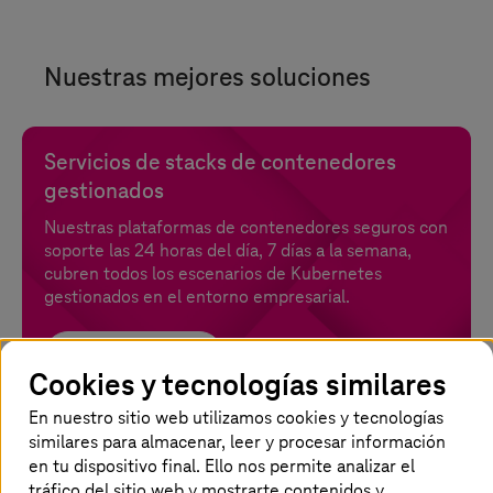
Nuestras mejores soluciones
Servicios de stacks de contenedores
gestionados
Nuestras plataformas de contenedores seguros con
soporte las 24 horas del día, 7 días a la semana,
cubren todos los escenarios de Kubernetes
gestionados en el entorno empresarial.
Más información
Cookies y tecnologías similares
En nuestro sitio web utilizamos cookies y tecnologías
Collaboration Services
similares para almacenar, leer y procesar información
en tu dispositivo final. Ello nos permite analizar el
Prepara a los empleados de forma rápida y segura
tráfico del sitio web y mostrarte contenidos y