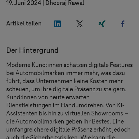
19. Juni 2024
Dheeraj Rawal
"LinkedIn"
"X"
"Xing"
"Fac
Artikel teilen
Der Hintergrund
Moderne Kund:innen schätzen digitale Features
bei Automobilmarken immer mehr, was dazu
führt, dass Unternehmen keine Kosten mehr
scheuen, um ihre digitale Präsenz zu steigern.
Kund:innen von heute erwarten
Dienstleistungen im Handumdrehen. Von KI-
Assistenten bis hin zu virtuellen Showrooms –
die Automobilmarken geben ihr Bestes. Eine
umfangreichere digitale Präsenz erhöht jedoch
auch die Sicherheitsrisiken. Wie kann die