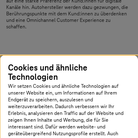
auf eine starke Präferenz der Kund:innen für digitale
Kanäle hin. Autohersteller werden dazu gezwungen, die
Berührungspunkte mit dem Kund:innen zu überdenken
und eine Omnichannel Customer Experience zu
schaffen.
Wozu Omnichannel Customer
Cookies und ähnliche
Experience (CX)?
Technologien
Steigende Erwartung der Kund:innen
: Die Kund:innen
Wir setzen Cookies und ähnliche Technologien auf
wollen eine schnellere und einfachere Customer
unserer Website ein, um Informationen auf Ihrem
Experience. Sie wollen Marken bequem online
Endgerät zu speichern, auszulesen und
kennenlernen, vergleichen, recherchieren und sich über
weiterzuverarbeiten. Dadurch verbessern wir Ihr
verschiedene Kanäle wie Websites, mobile
Erlebnis, analysieren den Traffic auf der Website und
Anwendungen, soziale Medien Kontakt aufnehmen. Sie
zeigen Ihnen Inhalte und Werbung, die für Sie
sind bereit, sich bei schlechten Erfahrungen von einer
interessant sind. Dafür werden website- und
Marke abzuwenden. Etwa 86 % der Kund:innen trennen
geräteübergreifend Nutzungsprofile erstellt. Auch
sich von einer Marke, wenn sie zwei oder mehr schlechte