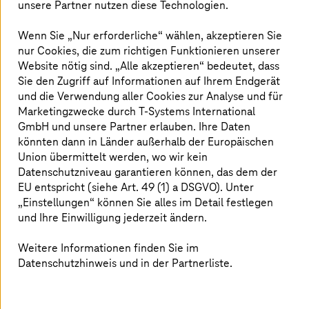
Erfahrungen gemacht haben. 49 % der Kund:innen
unsere Partner nutzen diese Technologien.
haben sich bereits einmal von einer Marke, der sie treu
5
waren, abgewendet.
Rund 80 % der
Wenn Sie „Nur erforderliche“ wählen, akzeptieren Sie
Automobilkund:innen sind bereit, für eine bessere
nur Cookies, die zum richtigen Funktionieren unserer
Customer Experience die Marke, das Autohaus oder den
Website nötig sind. „Alle akzeptieren“ bedeutet, dass
6
Dienstleister zu wechseln.
Sie den Zugriff auf Informationen auf Ihrem Endgerät
und die Verwendung aller Cookies zur Analyse und für
Verändertes Verhalten der Verbraucher:innen:
Marketingzwecke durch
T-Systems
International
Kund:innen wählen nicht mehr nur den traditionellen
GmbH und unsere Partner erlauben. Ihre Daten
Weg der Anfrage und des Kaufs in einem physischen
könnten dann in Länder außerhalb der Europäischen
Geschäft oder Autohaus. Sie setzen zunehmend auf
Union übermittelt werden, wo wir kein
digitale Technologie und achten verstärkt auf Marken,
Datenschutzniveau garantieren können, das dem der
Benchmarks, Funktionsmerkmale, Preise usw.
EU entspricht (siehe Art. 49 (1) a DSGVO). Unter
„Einstellungen“ können Sie alles im Detail festlegen
Wettbewerbsvorteil
: Mit einer ansprechenden
und Ihre Einwilligung jederzeit ändern.
Omnichannel Customer Journey können Marken sich in
einem hart umkämpften Markt abheben. Marken, die
eine konsistente Customer Experience bieten, werden
Weitere Informationen finden Sie im
ihre Kund:innen wahrscheinlich halten und deren
Datenschutzhinweis und in der Partnerliste.
Bindung stärken.
Verbesserter Dialog mit Kund:innen
: Interaktive